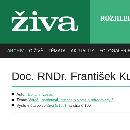
ROZHLE
živa
ARCHIV
O ŽIVĚ
TÉMATA
AKTUALITY
FOTOGALERI
Doc. RNDr. František K
Autor:
Bohumil Losos
Téma:
Výročí, osobnosti, historie biologie a přírodovědy /
Vyšlo v časopise
Živa 5/1981
na straně 180