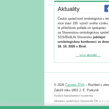
Aktuality
Česká společnost ornitologická v le
roce slaví 100. výročí svého vzniku 
té příležitosti pořádá ve spolupráci
se Slovenskou ornitologickou společ
SOS/BirdLife Slovensko
jubilejní
ornitologickou konferenci ve dnec
18. 10. 2026 v Brně
.
Podrobnější informace ke konferenc
... více aktualit ...
naleznete zde:
https://www.birdlife.cz/konference-2
Registrovat se můžete do 6. září.
Upozorňujeme, že termín pro odeslá
© 2026
Časopis ŽIVA
– Rozhled v obor
abstraktu přihlášené přednášky neb
posteru je už 30. června.
Založil roku 1853 J. E. Purkyně.
Vydává Nakladatelství Academia,
Středisko společných činností AV ČR, v. v. i.