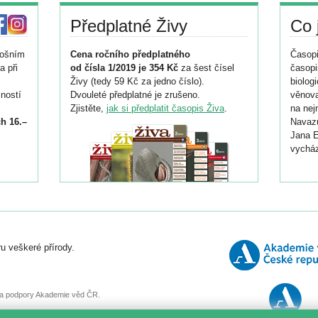
Předplatné Živy
Co 
tošním
Cena ročního předplatného
Časopi
a při
od čísla 1/2019 je 354 Kč
za šest čísel
časopi
Živy (tedy 59 Kč za jedno číslo).
biolog
ností
Dvouleté předplatné je zrušeno.
věnova
Zjistěte,
jak si předplatit časopis Živa
.
na nej
h 16.–
Navazu
Jana E
vycház
i
026/
ní
u veškeré přírody.
o
, za podpory Akademie věd ČR.