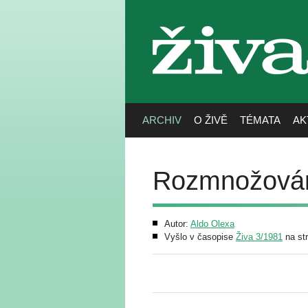
živa
ARCHIV
O ŽIVĚ
TÉMATA
AK
Rozmnožování
Autor:
Aldo Olexa
Vyšlo v časopise
Živa 3/1981
na st