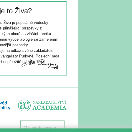
je to Živa?
s Živa je populárně vědecký
s přinášející příspěvky z
ických oborů a zvláštní rubriku
nou výuce biologie se zaměřením
novější poznatky.
je na odkaz svého zakladatele
vangelisty Purkyně. Poslední řada
í nepřetržitě od roku 1953.