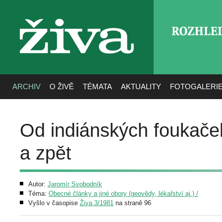
ROZHLE
živa
ARCHIV
O ŽIVĚ
TÉMATA
AKTUALITY
FOTOGALERI
Od indiánských foukače
a zpět
Autor:
Jaromír Svobodník
Téma:
Obecné články a jiné obory (geovědy, lékařství aj.) /
Vyšlo v časopise
Živa 3/1981
na straně 96