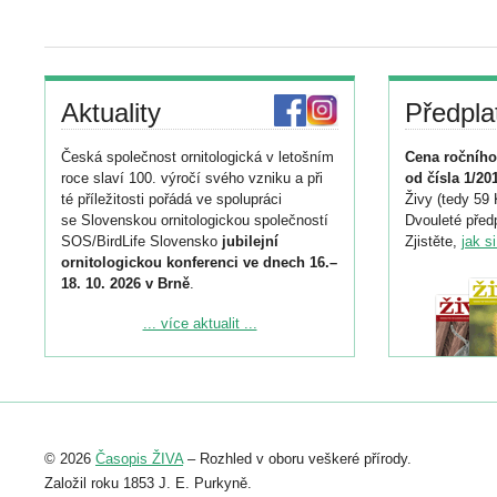
Aktuality
Předpla
Česká společnost ornitologická v letošním
Cena ročního
roce slaví 100. výročí svého vzniku a při
od čísla 1/20
té příležitosti pořádá ve spolupráci
Živy (tedy 59 
se Slovenskou ornitologickou společností
Dvouleté předp
SOS/BirdLife Slovensko
jubilejní
Zjistěte,
jak s
ornitologickou konferenci ve dnech 16.–
18. 10. 2026 v Brně
.
Podrobnější informace ke konferenci
... více aktualit ...
naleznete zde:
https://www.birdlife.cz/konference-2026/
Registrovat se můžete do 6. září.
Upozorňujeme, že termín pro odeslání
© 2026
Časopis ŽIVA
– Rozhled v oboru veškeré přírody.
abstraktu přihlášené přednášky nebo
posteru je už 30. června.
Založil roku 1853 J. E. Purkyně.