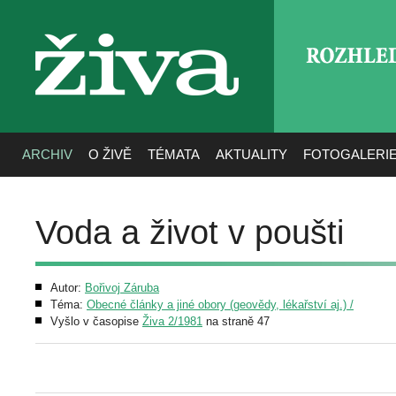
ROZHLE
živa
ARCHIV
O ŽIVĚ
TÉMATA
AKTUALITY
FOTOGALERI
Voda a život v poušti
Autor:
Bořivoj Záruba
Téma:
Obecné články a jiné obory (geovědy, lékařství aj.) /
Vyšlo v časopise
Živa 2/1981
na straně 47