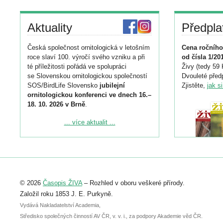
Aktuality
Předpla
Česká společnost ornitologická v letošním
Cena ročního
roce slaví 100. výročí svého vzniku a při
od čísla 1/20
té příležitosti pořádá ve spolupráci
Živy (tedy 59 
se Slovenskou ornitologickou společností
Dvouleté předp
SOS/BirdLife Slovensko
jubilejní
Zjistěte,
jak s
ornitologickou konferenci ve dnech 16.–
18. 10. 2026 v Brně
.
Podrobnější informace ke konferenci
... více aktualit ...
naleznete zde:
https://www.birdlife.cz/konference-2026/
Registrovat se můžete do 6. září.
Upozorňujeme, že termín pro odeslání
© 2026
Časopis ŽIVA
– Rozhled v oboru veškeré přírody.
abstraktu přihlášené přednášky nebo
posteru je už 30. června.
Založil roku 1853 J. E. Purkyně.
Vydává Nakladatelství Academia,
Středisko společných činností AV ČR, v. v. i., za podpory Akademie věd ČR.