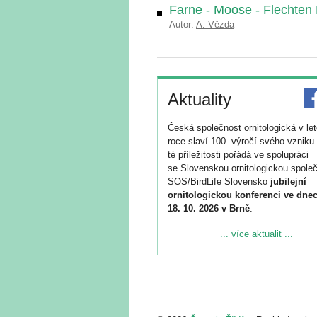
Farne - Moose - Flechten 
Autor:
A. Vězda
Aktuality
Česká společnost ornitologická v le
roce slaví 100. výročí svého vzniku 
té příležitosti pořádá ve spolupráci
se Slovenskou ornitologickou společ
SOS/BirdLife Slovensko
jubilejní
ornitologickou konferenci ve dnec
18. 10. 2026 v Brně
.
Podrobnější informace ke konferenc
... více aktualit ...
naleznete zde:
https://www.birdlife.cz/konference-2
Registrovat se můžete do 6. září.
Upozorňujeme, že termín pro odeslá