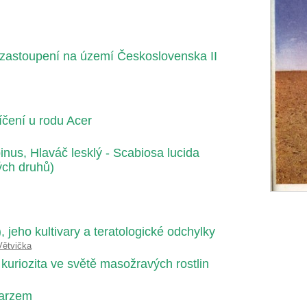
h zastoupení na území Československa II
íčení u rodu Acer
inus, Hlaváč lesklý - Scabiosa lucida
ých druhů)
 jeho kultivary a teratologické odchylky
Větvička
kuriozita ve světě masožravých rostlin
arzem