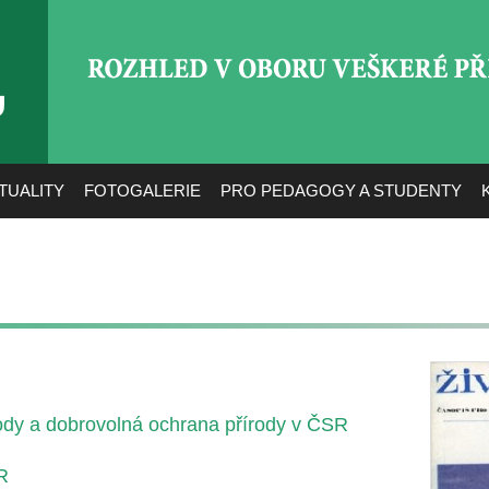
ROZHLED V OBORU VEŠ
TUALITY
FOTOGALERIE
PRO PEDAGOGY A STUDENTY
ody a dobrovolná ochrana přírody v ČSR
R