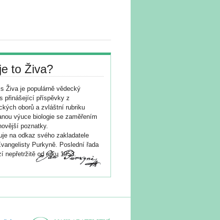
je to Živa?
s Živa je populárně vědecký
s přinášející příspěvky z
ických oborů a zvláštní rubriku
nou výuce biologie se zaměřením
novější poznatky.
je na odkaz svého zakladatele
vangelisty Purkyně. Poslední řada
í nepřetržitě od roku 1953.