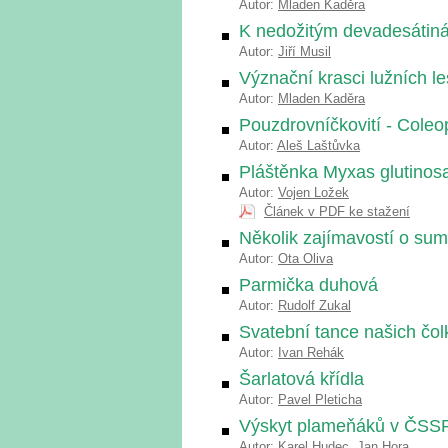
Autor:
Mladen Kaděra
K nedožitým devadesátiná
Autor:
Jiří Musil
Význační krasci lužních le
Autor:
Mladen Kaděra
Pouzdrovníčkovití - Coleo
Autor:
Aleš Laštůvka
Pláštěnka Myxas glutinos
Autor:
Vojen Ložek
Článek v PDF ke stažení
Několik zajímavostí o sumc
Autor:
Ota Oliva
Parmička duhová
Autor:
Rudolf Zukal
Svatební tance našich čol
Autor:
Ivan Rehák
Šarlatová křídla
Autor:
Pavel Pleticha
Výskyt plameňáků v ČSS
Autor:
Karel Hudec
,
Jan Hora