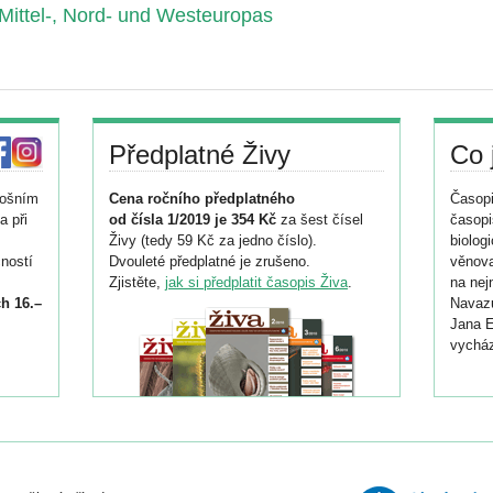
Mittel-, Nord- und Westeuropas
Předplatné Živy
Co 
tošním
Cena ročního předplatného
Časopi
a při
od čísla 1/2019 je 354 Kč
za šest čísel
časopi
Živy (tedy 59 Kč za jedno číslo).
biolog
ností
Dvouleté předplatné je zrušeno.
věnova
Zjistěte,
jak si předplatit časopis Živa
.
na nej
h 16.–
Navazu
Jana E
vycház
i
026/
ní