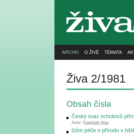
živa
ARCHIV
O ŽIVĚ
TÉMATA
AK
Živa 2/1981
Obsah čísla
Český svaz ochránců přir
Autor:
František Hron
Dům péče o přírodu v ND