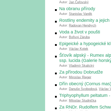
Autor:
Jan Čeřovský
Na obranu přírody
Autor:
Stanislav Vaněk
Rostliny endemity a jejic
Autor:
Radovan Hendrych
Voda a život v poušti
Autor:
Bořivoj Záruba
Epigeické a hypogeické kl
Autor:
Václav Kotek
Šťovík alpský - Rumex alp
ssp. lucida (Galerie horsk
Autor:
Vladimír Skalický
Za přírodou Dobrudže
Autor:
Miroslav Rieger
Dřín obecný (Cornus mas),
Autor:
Danuše Svobodová
,
Václav 
Triphyophyllum peltatum - 
Autor:
Miloslav Studnička
Za RNDr. Rudolfem Schw