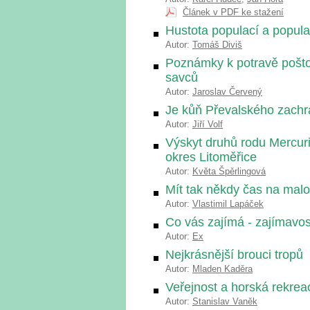
Článek v PDF ke stažení
Hustota populací a popul
Autor:
Tomáš Diviš
Poznámky k potravě poštol
savců
Autor:
Jaroslav Červený
Je kůň Převalského zach
Autor:
Jiří Volf
Výskyt druhů rodu Mercuri
okres Litoměřice
Autor:
Květa Špěrlingová
Mít tak někdy čas na malov
Autor:
Vlastimil Lapáček
Co vás zajímá - zajímavost
Autor:
Ex
Nejkrásnější brouci tropů
Autor:
Mladen Kaděra
Veřejnost a horská rekrea
Autor:
Stanislav Vaněk