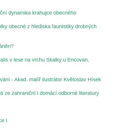
ační dynamika krahujce obecného
ky obecné z hlediska faunistiky drobných
ráněn?
alis v lese na vrchu Skalky u Encovan,
ání - Akad. malíř ilustrátor Květoslav Hísek
i ze zahraniční i domácí odborné literatury
ce I