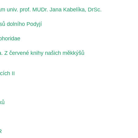
m univ. prof. MUDr. Jana Kabelíka, DrSc.
sů dolního Podyjí
phoridae
a. Z červené knihy našich měkkýšů
ích II
ků
R