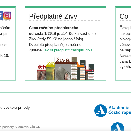
Předplatné Živy
Co 
tošním
Cena ročního předplatného
Časopi
a při
od čísla 1/2019 je 354 Kč
za šest čísel
časopi
Živy (tedy 59 Kč za jedno číslo).
biolog
ností
Dvouleté předplatné je zrušeno.
věnova
Zjistěte,
jak si předplatit časopis Živa
.
na nej
h 16.–
Navazu
Jana E
vycház
i
026/
ní
u veškeré přírody.
o
, za podpory Akademie věd ČR.