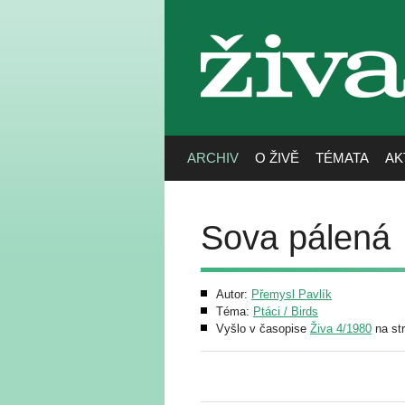
živa
ARCHIV
O ŽIVĚ
TÉMATA
AK
Sova pálená
Autor:
Přemysl Pavlík
Téma:
Ptáci / Birds
Vyšlo v časopise
Živa 4/1980
na st