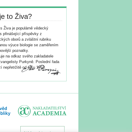
je to Živa?
s Živa je populárně vědecký
s přinášející příspěvky z
ických oborů a zvláštní rubriku
nou výuce biologie se zaměřením
novější poznatky.
je na odkaz svého zakladatele
vangelisty Purkyně. Poslední řada
í nepřetržitě od roku 1953.