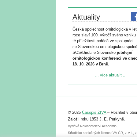
Aktuality
Česká společnost ornitologická v le
roce slaví 100. výročí svého vzniku 
té příležitosti pořádá ve spolupráci
se Slovenskou ornitologickou společ
SOS/BirdLife Slovensko
jubilejní
ornitologickou konferenci ve dnec
18. 10. 2026 v Brně
.
Podrobnější informace ke konferenc
... více aktualit ...
naleznete zde:
https://www.birdlife.cz/konference-2
Registrovat se můžete do 6. září.
Upozorňujeme, že termín pro odeslá
© 2026
Časopis ŽIVA
– Rozhled v obor
abstraktu přihlášené přednášky neb
posteru je už 30. června.
Založil roku 1853 J. E. Purkyně.
Vydává Nakladatelství Academia,
Středisko společných činností AV ČR, v. v. i.