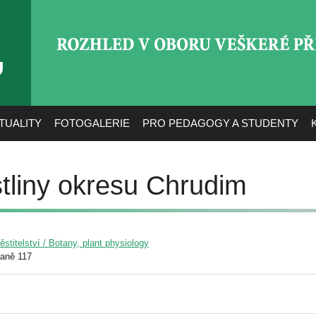
ROZHLED V OBORU VEŠ
TUALITY
FOTOGALERIE
PRO PEDAGOGY A STUDENTY
tliny okresu Chrudim
pěstitelství / Botany, plant physiology
raně 117