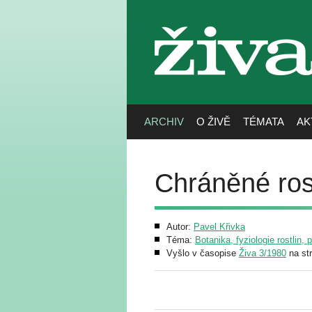
živa
ARCHIV
O ŽIVĚ
TÉMATA
AK
Chráněné ros
Autor:
Pavel Křivka
Téma:
Botanika, fyziologie rostlin, 
Vyšlo v časopise
Živa 3/1980
na st