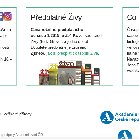
Předplatné Živy
Co 
tošním
Cena ročního předplatného
Časopi
a při
od čísla 1/2019 je 354 Kč
za šest čísel
časopi
Živy (tedy 59 Kč za jedno číslo).
biolog
ností
Dvouleté předplatné je zrušeno.
věnova
Zjistěte,
jak si předplatit časopis Živa
.
na nej
h 16.–
Navazu
Jana E
vycház
i
026/
ní
u veškeré přírody.
o
, za podpory Akademie věd ČR.