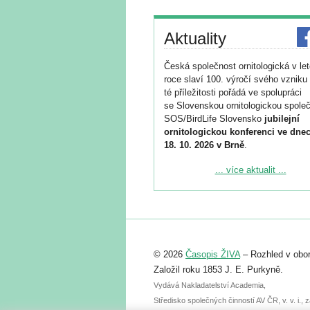
Aktuality
Česká společnost ornitologická v le
roce slaví 100. výročí svého vzniku 
té příležitosti pořádá ve spolupráci
se Slovenskou ornitologickou společ
SOS/BirdLife Slovensko
jubilejní
ornitologickou konferenci ve dnec
18. 10. 2026 v Brně
.
Podrobnější informace ke konferenc
... více aktualit ...
naleznete zde:
https://www.birdlife.cz/konference-2
Registrovat se můžete do 6. září.
Upozorňujeme, že termín pro odeslá
© 2026
Časopis ŽIVA
– Rozhled v obor
abstraktu přihlášené přednášky neb
posteru je už 30. června.
Založil roku 1853 J. E. Purkyně.
Vydává Nakladatelství Academia,
Středisko společných činností AV ČR, v. v. i.