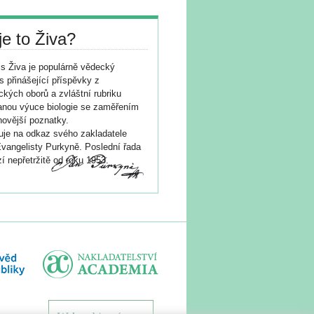
je to Živa?
s Živa je populárně vědecký
s přinášející příspěvky z
ických oborů a zvláštní rubriku
nou výuce biologie se zaměřením
novější poznatky.
je na odkaz svého zakladatele
vangelisty Purkyně. Poslední řada
í nepřetržitě od roku 1953.