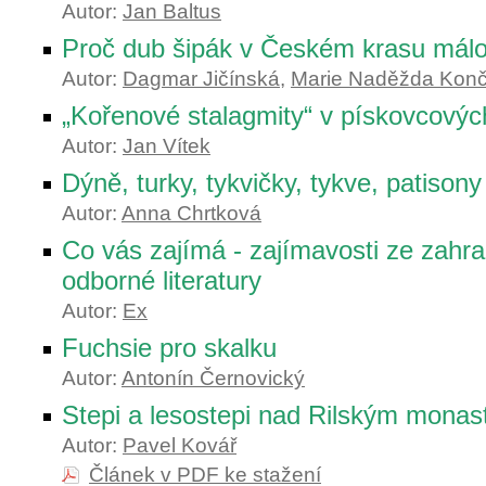
Autor:
Jan Baltus
Proč dub šipák v Českém krasu málo
Autor:
Dagmar Jičínská
,
Marie Naděžda Konč
„Kořenové stalagmity“ v pískovcovýc
Autor:
Jan Vítek
Dýně, turky, tykvičky, tykve, patisony
Autor:
Anna Chrtková
Co vás zajímá - zajímavosti ze zahra
odborné literatury
Autor:
Ex
Fuchsie pro skalku
Autor:
Antonín Černovický
Stepi a lesostepi nad Rilským mona
Autor:
Pavel Kovář
Článek v PDF ke stažení