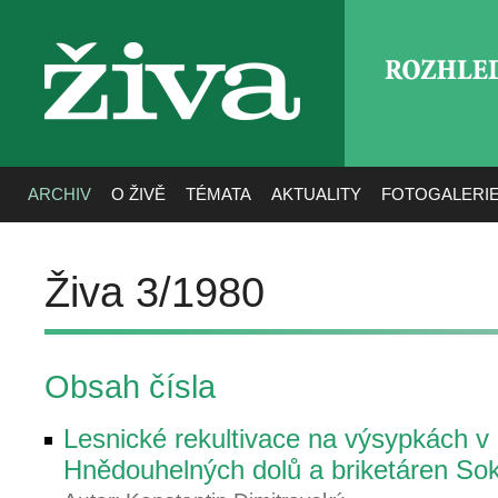
ROZHLE
živa
ARCHIV
O ŽIVĚ
TÉMATA
AKTUALITY
FOTOGALERI
Živa 3/1980
Obsah čísla
Lesnické rekultivace na výsypkách v 
Hnědouhelných dolů a briketáren So