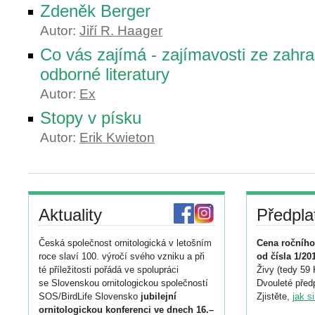
Zdeněk Berger
Autor:
Jiří R. Haager
Co vás zajímá - zajímavosti ze zahra
odborné literatury
Autor:
Ex
Stopy v písku
Autor:
Erik Kwieton
Aktuality
Předpla
Česká společnost ornitologická v letošním
Cena ročního
roce slaví 100. výročí svého vzniku a při
od čísla 1/20
té příležitosti pořádá ve spolupráci
Živy (tedy 59 
se Slovenskou ornitologickou společností
Dvouleté předp
SOS/BirdLife Slovensko
jubilejní
Zjistěte,
jak s
ornitologickou konferenci ve dnech 16.–