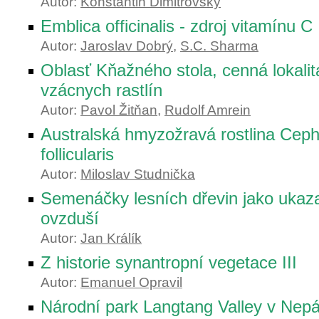
Autor:
Konstantin Dimitrovský
Emblica officinalis - zdroj vitamínu C
Autor:
Jaroslav Dobrý
,
S.C. Sharma
Oblasť Kňažného stola, cenná lokalit
vzácnych rastlín
Autor:
Pavol Žitňan
,
Rudolf Amrein
Australská hmyzožravá rostlina Ceph
follicularis
Autor:
Miloslav Studnička
Semenáčky lesních dřevin jako ukazat
ovzduší
Autor:
Jan Králík
Z historie synantropní vegetace III
Autor:
Emanuel Opravil
Národní park Langtang Valley v Nepá