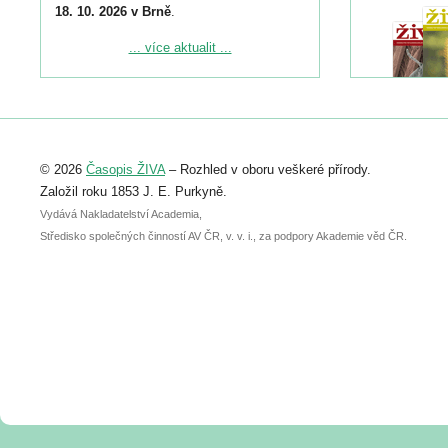
18. 10. 2026 v Brně
.
Podrobnější informace ke konferenci
... více aktualit ...
naleznete zde:
https://www.birdlife.cz/konference-2026/
Registrovat se můžete do 6. září.
Upozorňujeme, že termín pro odeslání
© 2026
Časopis ŽIVA
– Rozhled v oboru veškeré přírody.
abstraktu přihlášené přednášky nebo
posteru je už 30. června.
Založil roku 1853 J. E. Purkyně.
Vydává Nakladatelství Academia,
Středisko společných činností AV ČR, v. v. i., za podpory Akademie věd ČR.