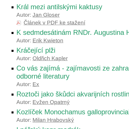
Král mezi antilskými kaktusy
Autor:
Jan Gloser
Článek v PDF ke stažení
K sedmdesátinám RNDr. Augustina H
Autor:
Erik Kwieton
Kráčející plži
Autor:
Oldřich Kapler
Co vás zajímá - zajímavosti ze zahra
odborné literatury
Autor:
Ex
Roztoči jako škůdci akvarijních rostli
Autor:
Evžen Opatrný
Kozlíček Monochamus galloprovincial
Autor:
Milan Hrabovský