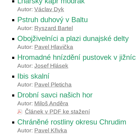
Lnářský kapr modrák
Autor:
Václav Dyk
Pstruh duhový v Baltu
Autor:
Ryszard Bartel
Obojživelníci a plazi dunajské delty
Autor:
Pavel Hlavička
Hromadné hnízdění pustovek v jižní
Autor:
Josef Hlásek
Ibis skalní
Autor:
Pavel Pleticha
Drobní savci našich hor
Autor:
Miloš Anděra
Článek v PDF ke stažení
Chráněné rostliny okresu Chrudim
Autor:
Pavel Křivka