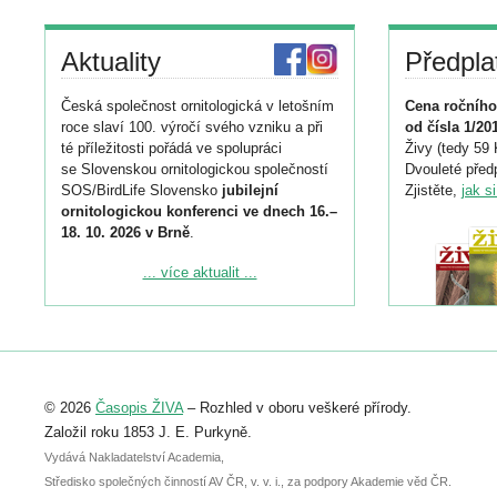
Aktuality
Předpla
Česká společnost ornitologická v letošním
Cena ročního
roce slaví 100. výročí svého vzniku a při
od čísla 1/20
té příležitosti pořádá ve spolupráci
Živy (tedy 59 
se Slovenskou ornitologickou společností
Dvouleté předp
SOS/BirdLife Slovensko
jubilejní
Zjistěte,
jak s
ornitologickou konferenci ve dnech 16.–
18. 10. 2026 v Brně
.
Podrobnější informace ke konferenci
... více aktualit ...
naleznete zde:
https://www.birdlife.cz/konference-2026/
Registrovat se můžete do 6. září.
Upozorňujeme, že termín pro odeslání
© 2026
Časopis ŽIVA
– Rozhled v oboru veškeré přírody.
abstraktu přihlášené přednášky nebo
posteru je už 30. června.
Založil roku 1853 J. E. Purkyně.
Vydává Nakladatelství Academia,
Středisko společných činností AV ČR, v. v. i., za podpory Akademie věd ČR.