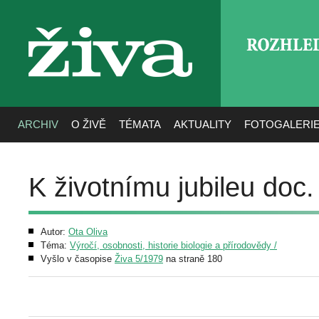
ROZHLE
živa
ARCHIV
O ŽIVĚ
TÉMATA
AKTUALITY
FOTOGALERI
K životnímu jubileu doc
Autor:
Ota Oliva
Téma:
Výročí, osobnosti, historie biologie a přírodovědy /
Vyšlo v časopise
Živa 5/1979
na straně 180