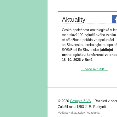
Aktuality
Česká společnost ornitologická v le
roce slaví 100. výročí svého vzniku 
té příležitosti pořádá ve spolupráci
se Slovenskou ornitologickou společ
SOS/BirdLife Slovensko
jubilejní
ornitologickou konferenci ve dnec
18. 10. 2026 v Brně
.
Podrobnější informace ke konferenc
... více aktualit ...
naleznete zde:
https://www.birdlife.cz/konference-2
Registrovat se můžete do 6. září.
Upozorňujeme, že termín pro odeslá
© 2026
Časopis ŽIVA
– Rozhled v obor
abstraktu přihlášené přednášky neb
posteru je už 30. června.
Založil roku 1853 J. E. Purkyně.
Vydává Nakladatelství Academia,