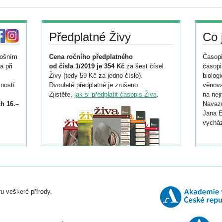
Předplatné Živy
Co 
tošním
Cena ročního předplatného
Časopi
a při
od čísla 1/2019 je 354 Kč
za šest čísel
časopi
Živy (tedy 59 Kč za jedno číslo).
biolog
ností
Dvouleté předplatné je zrušeno.
věnova
Zjistěte,
jak si předplatit časopis Živa
.
na nej
h 16.–
Navazu
Jana E
vycház
i
026/
ní
u veškeré přírody.
o