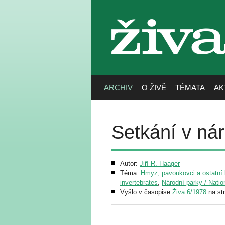
živa
ARCHIV
O ŽIVĚ
TÉMATA
AK
Setkání v ná
Autor:
Jiří R. Haager
Téma:
Hmyz, pavoukovci a ostatní b
invertebrates
,
Národní parky / Natio
Vyšlo v časopise
Živa 6/1978
na st