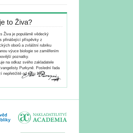
je to Živa?
s Živa je populárně vědecký
s přinášející příspěvky z
ických oborů a zvláštní rubriku
nou výuce biologie se zaměřením
novější poznatky.
je na odkaz svého zakladatele
vangelisty Purkyně. Poslední řada
í nepřetržitě od roku 1953.