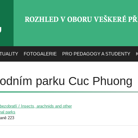
ROZHLED V OBORU VEŠ
TUALITY
FOTOGALERIE
PRO PEDAGOGY A STUDENTY
rodním parku Cuc Phuong
ezobratlí / Insects, arachnids and other
nal parks
raně 223