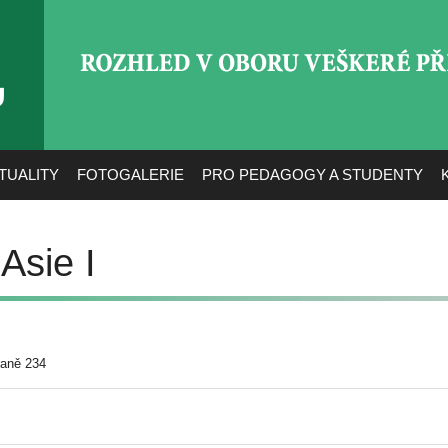
ROZHLED V OBORU VEŠ
TUALITY
FOTOGALERIE
PRO PEDAGOGY A STUDENTY
Asie I
raně 234