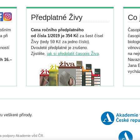
Předplatné Živy
Co 
tošním
Cena ročního předplatného
Časopi
a při
od čísla 1/2019 je 354 Kč
za šest čísel
časopi
Živy (tedy 59 Kč za jedno číslo).
biolog
ností
Dvouleté předplatné je zrušeno.
věnova
Zjistěte,
jak si předplatit časopis Živa
.
na nej
h 16.–
Navazu
Jana E
vycház
i
026/
ní
u veškeré přírody.
o
, za podpory Akademie věd ČR.