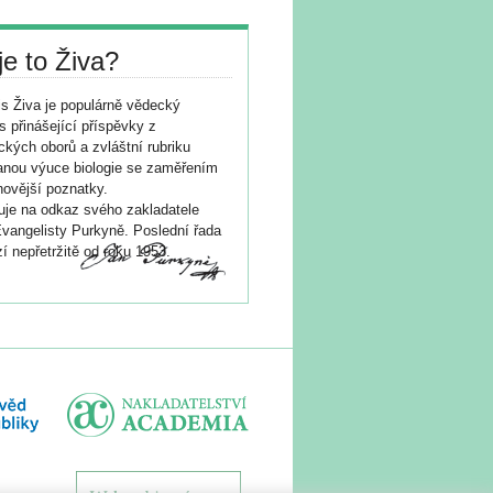
je to Živa?
s Živa je populárně vědecký
s přinášející příspěvky z
ických oborů a zvláštní rubriku
nou výuce biologie se zaměřením
novější poznatky.
je na odkaz svého zakladatele
vangelisty Purkyně. Poslední řada
í nepřetržitě od roku 1953.