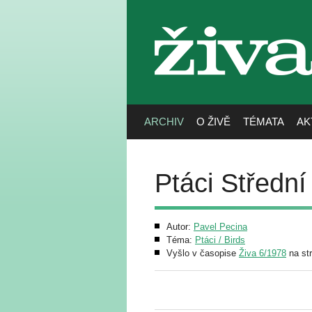
živa
ARCHIV
O ŽIVĚ
TÉMATA
AK
Ptáci Střední 
Autor:
Pavel Pecina
Téma:
Ptáci / Birds
Vyšlo v časopise
Živa 6/1978
na st