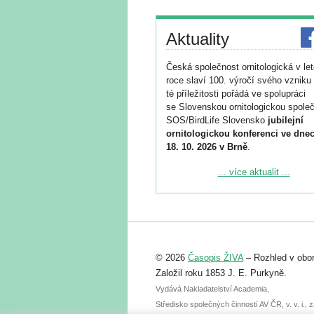
Aktuality
Česká společnost ornitologická v le
roce slaví 100. výročí svého vzniku 
té příležitosti pořádá ve spolupráci
se Slovenskou ornitologickou společ
SOS/BirdLife Slovensko
jubilejní
ornitologickou konferenci ve dnec
18. 10. 2026 v Brně
.
Podrobnější informace ke konferenc
... více aktualit ...
naleznete zde:
https://www.birdlife.cz/konference-2
Registrovat se můžete do 6. září.
Upozorňujeme, že termín pro odeslá
© 2026
Časopis ŽIVA
– Rozhled v obor
abstraktu přihlášené přednášky neb
posteru je už 30. června.
Založil roku 1853 J. E. Purkyně.
Vydává Nakladatelství Academia,
Středisko společných činností AV ČR, v. v. i.