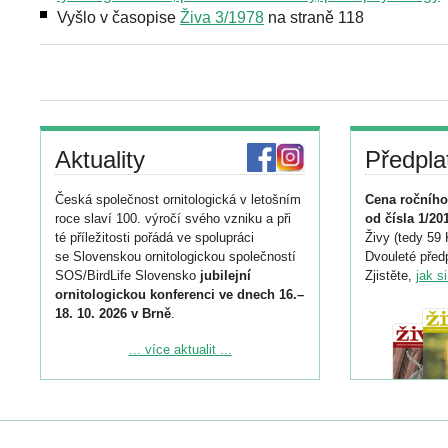
Vyšlo v časopise
Živa 3/1978
na straně 118
Aktuality
Předpla
Česká společnost ornitologická v letošním
Cena ročního
roce slaví 100. výročí svého vzniku a při
od čísla 1/20
té příležitosti pořádá ve spolupráci
Živy (tedy 59 
se Slovenskou ornitologickou společností
Dvouleté předp
SOS/BirdLife Slovensko
jubilejní
Zjistěte,
jak s
ornitologickou konferenci ve dnech 16.–
18. 10. 2026 v Brně
.
Podrobnější informace ke konferenci
... více aktualit ...
naleznete zde:
https://www.birdlife.cz/konference-2026/
Registrovat se můžete do 6. září.