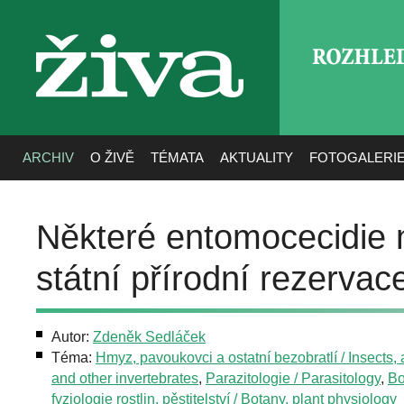
ROZHLE
živa
ARCHIV
O ŽIVĚ
TÉMATA
AKTUALITY
FOTOGALERI
Některé entomocecidie n
státní přírodní rezervac
Autor:
Zdeněk Sedláček
Téma:
Hmyz, pavoukovci a ostatní bezobratlí / Insects,
and other invertebrates
,
Parazitologie / Parasitology
,
Bo
fyziologie rostlin, pěstitelství / Botany, plant physiology