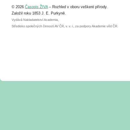
Upozorňujeme, že termín pro odeslání
© 2026
Časopis ŽIVA
– Rozhled v oboru veškeré přírody.
abstraktu přihlášené přednášky nebo
posteru je už 30. června.
Založil roku 1853 J. E. Purkyně.
Vydává Nakladatelství Academia,
Středisko společných činností AV ČR, v. v. i., za podpory Akademie věd ČR.