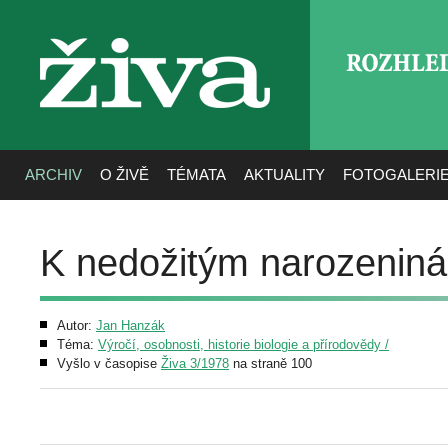
ROZHLE
živa
ARCHIV
O ŽIVĚ
TÉMATA
AKTUALITY
FOTOGALERI
K nedožitým narozeniná
Autor:
Jan Hanzák
Téma:
Výročí, osobnosti, historie biologie a přírodovědy /
Vyšlo v časopise
Živa 3/1978
na straně 100