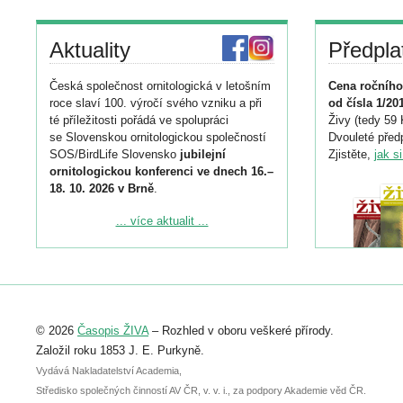
Aktuality
Předpla
Česká společnost ornitologická v letošním
Cena ročního
roce slaví 100. výročí svého vzniku a při
od čísla 1/20
té příležitosti pořádá ve spolupráci
Živy (tedy 59 
se Slovenskou ornitologickou společností
Dvouleté předp
SOS/BirdLife Slovensko
jubilejní
Zjistěte,
jak s
ornitologickou konferenci ve dnech 16.–
18. 10. 2026 v Brně
.
Podrobnější informace ke konferenci
... více aktualit ...
naleznete zde:
https://www.birdlife.cz/konference-2026/
Registrovat se můžete do 6. září.
Upozorňujeme, že termín pro odeslání
© 2026
Časopis ŽIVA
– Rozhled v oboru veškeré přírody.
abstraktu přihlášené přednášky nebo
posteru je už 30. června.
Založil roku 1853 J. E. Purkyně.
Vydává Nakladatelství Academia,
Středisko společných činností AV ČR, v. v. i., za podpory Akademie věd ČR.