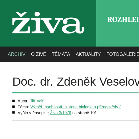
ROZHLE
živa
ARCHIV
O ŽIVĚ
TÉMATA
AKTUALITY
FOTOGALERI
Doc. dr. Zdeněk Veselo
Autor:
Jiří Volf
Téma:
Výročí, osobnosti, historie biologie a přírodovědy /
Vyšlo v časopise
Živa 3/1978
na straně 101