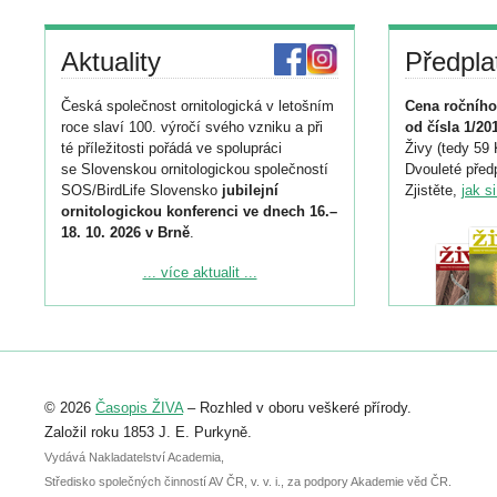
Aktuality
Předpla
Česká společnost ornitologická v letošním
Cena ročního
roce slaví 100. výročí svého vzniku a při
od čísla 1/20
té příležitosti pořádá ve spolupráci
Živy (tedy 59 
se Slovenskou ornitologickou společností
Dvouleté předp
SOS/BirdLife Slovensko
jubilejní
Zjistěte,
jak s
ornitologickou konferenci ve dnech 16.–
18. 10. 2026 v Brně
.
Podrobnější informace ke konferenci
... více aktualit ...
naleznete zde:
https://www.birdlife.cz/konference-2026/
Registrovat se můžete do 6. září.
Upozorňujeme, že termín pro odeslání
© 2026
Časopis ŽIVA
– Rozhled v oboru veškeré přírody.
abstraktu přihlášené přednášky nebo
posteru je už 30. června.
Založil roku 1853 J. E. Purkyně.
Vydává Nakladatelství Academia,
Středisko společných činností AV ČR, v. v. i., za podpory Akademie věd ČR.