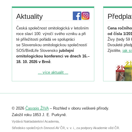
Aktuality
Předpla
Česká společnost ornitologická v letošním
Cena ročního
roce slaví 100. výročí svého vzniku a při
od čísla 1/20
té příležitosti pořádá ve spolupráci
Živy (tedy 59 
se Slovenskou ornitologickou společností
Dvouleté předp
SOS/BirdLife Slovensko
jubilejní
Zjistěte,
jak s
ornitologickou konferenci ve dnech 16.–
18. 10. 2026 v Brně
.
Podrobnější informace ke konferenci
... více aktualit ...
naleznete zde:
https://www.birdlife.cz/konference-2026/
Registrovat se můžete do 6. září.
Upozorňujeme, že termín pro odeslání
© 2026
Časopis ŽIVA
– Rozhled v oboru veškeré přírody.
abstraktu přihlášené přednášky nebo
posteru je už 30. června.
Založil roku 1853 J. E. Purkyně.
Vydává Nakladatelství Academia,
Středisko společných činností AV ČR, v. v. i., za podpory Akademie věd ČR.