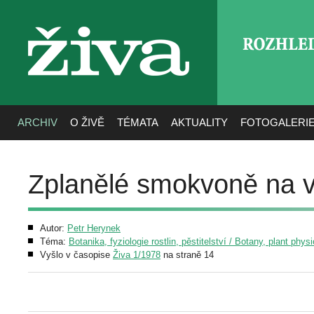
ROZHLE
živa
ARCHIV
O ŽIVĚ
TÉMATA
AKTUALITY
FOTOGALERI
Zplanělé smokvoně na 
Autor:
Petr Herynek
Téma:
Botanika, fyziologie rostlin, pěstitelství / Botany, plant phys
Vyšlo v časopise
Živa 1/1978
na straně 14