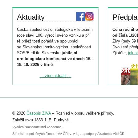
Aktuality
Předpla
Česká společnost ornitologická v letošním
Cena ročního
roce slaví 100. výročí svého vzniku a při
od čísla 1/20
té příležitosti pořádá ve spolupráci
Živy (tedy 59 
se Slovenskou ornitologickou společností
Dvouleté předp
SOS/BirdLife Slovensko
jubilejní
Zjistěte,
jak s
ornitologickou konferenci ve dnech 16.–
18. 10. 2026 v Brně
.
Podrobnější informace ke konferenci
... více aktualit ...
naleznete zde:
https://www.birdlife.cz/konference-2026/
Registrovat se můžete do 6. září.
Upozorňujeme, že termín pro odeslání
© 2026
Časopis ŽIVA
– Rozhled v oboru veškeré přírody.
abstraktu přihlášené přednášky nebo
posteru je už 30. června.
Založil roku 1853 J. E. Purkyně.
Vydává Nakladatelství Academia,
Středisko společných činností AV ČR, v. v. i., za podpory Akademie věd ČR.