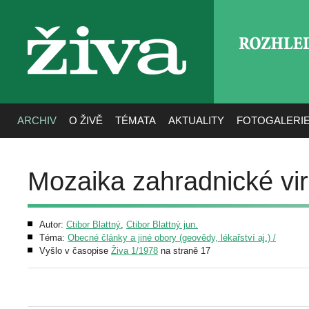
ROZHLE
živa
ARCHIV
O ŽIVĚ
TÉMATA
AKTUALITY
FOTOGALERI
Mozaika zahradnické vir
Autor:
Ctibor Blattný
,
Ctibor Blattný jun.
Téma:
Obecné články a jiné obory (geovědy, lékařství aj.) /
Vyšlo v časopise
Živa 1/1978
na straně 17