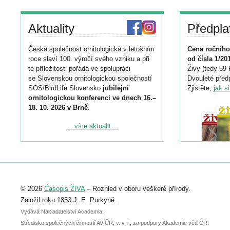
Aktuality
Předpla
Česká společnost ornitologická v letošním
Cena ročního
roce slaví 100. výročí svého vzniku a při
od čísla 1/20
té příležitosti pořádá ve spolupráci
Živy (tedy 59 
se Slovenskou ornitologickou společností
Dvouleté předp
SOS/BirdLife Slovensko
jubilejní
Zjistěte,
jak s
ornitologickou konferenci ve dnech 16.–
18. 10. 2026 v Brně
.
Podrobnější informace ke konferenci
... více aktualit ...
naleznete zde:
https://www.birdlife.cz/konference-2026/
Registrovat se můžete do 6. září.
Upozorňujeme, že termín pro odeslání
© 2026
Časopis ŽIVA
– Rozhled v oboru veškeré přírody.
abstraktu přihlášené přednášky nebo
posteru je už 30. června.
Založil roku 1853 J. E. Purkyně.
Vydává Nakladatelství Academia,
Středisko společných činností AV ČR, v. v. i., za podpory Akademie věd ČR.