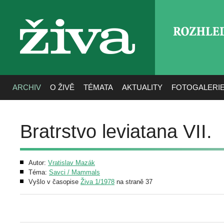
ROZHLE
živa
ARCHIV
O ŽIVĚ
TÉMATA
AKTUALITY
FOTOGALERI
Bratrstvo leviatana VII.
Autor:
Vratislav Mazák
Téma:
Savci / Mammals
Vyšlo v časopise
Živa 1/1978
na straně 37