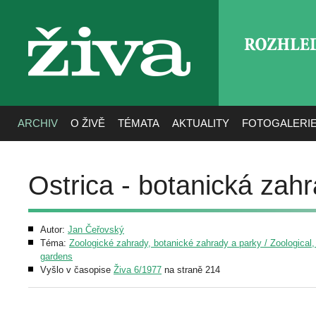
ROZHLE
živa
ARCHIV
O ŽIVĚ
TÉMATA
AKTUALITY
FOTOGALERI
Ostrica - botanická za
Autor:
Jan Čeřovský
Téma:
Zoologické zahrady, botanické zahrady a parky / Zoological,
gardens
Vyšlo v časopise
Živa 6/1977
na straně 214