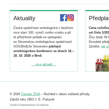
Aktuality
Předpla
Česká společnost ornitologická v letošním
Cena ročního
roce slaví 100. výročí svého vzniku a při
od čísla 1/20
té příležitosti pořádá ve spolupráci
Živy (tedy 59 
se Slovenskou ornitologickou společností
Dvouleté předp
SOS/BirdLife Slovensko
jubilejní
Zjistěte,
jak s
ornitologickou konferenci ve dnech 16.–
18. 10. 2026 v Brně
.
Podrobnější informace ke konferenci
... více aktualit ...
naleznete zde:
https://www.birdlife.cz/konference-2026/
Registrovat se můžete do 6. září.
Upozorňujeme, že termín pro odeslání
© 2026
Časopis ŽIVA
– Rozhled v oboru veškeré přírody.
abstraktu přihlášené přednášky nebo
posteru je už 30. června.
Založil roku 1853 J. E. Purkyně.
Vydává Nakladatelství Academia,