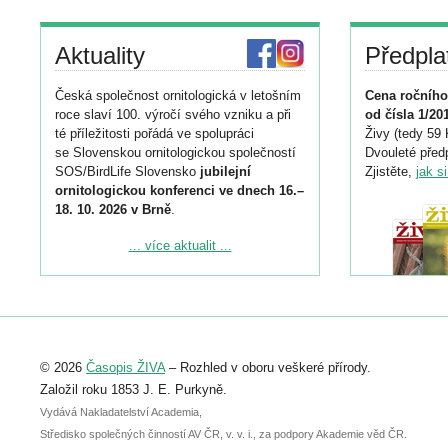
Aktuality
Předpla
Česká společnost ornitologická v letošním
Cena ročního
roce slaví 100. výročí svého vzniku a při
od čísla 1/20
té příležitosti pořádá ve spolupráci
Živy (tedy 59 
se Slovenskou ornitologickou společností
Dvouleté předp
SOS/BirdLife Slovensko
jubilejní
Zjistěte,
jak s
ornitologickou konferenci ve dnech 16.–
18. 10. 2026 v Brně
.
Podrobnější informace ke konferenci
... více aktualit ...
naleznete zde:
https://www.birdlife.cz/konference-2026/
Registrovat se můžete do 6. září.
Upozorňujeme, že termín pro odeslání
© 2026
Časopis ŽIVA
– Rozhled v oboru veškeré přírody.
abstraktu přihlášené přednášky nebo
posteru je už 30. června.
Založil roku 1853 J. E. Purkyně.
Vydává Nakladatelství Academia,
Středisko společných činností AV ČR, v. v. i., za podpory Akademie věd ČR.