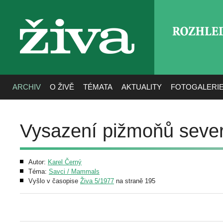
ROZHLE
živa
ARCHIV
O ŽIVĚ
TÉMATA
AKTUALITY
FOTOGALERI
Vysazení pižmoňů seve
Autor:
Karel Černý
Téma:
Savci / Mammals
Vyšlo v časopise
Živa 5/1977
na straně 195