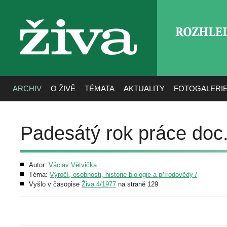
ROZHLE
živa
ARCHIV
O ŽIVĚ
TÉMATA
AKTUALITY
FOTOGALERI
Padesátý rok práce doc
Autor:
Václav Větvička
Téma:
Výročí, osobnosti, historie biologie a přírodovědy /
Vyšlo v časopise
Živa 4/1977
na straně 129