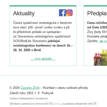
Aktuality
Předpla
Česká společnost ornitologická v letošním
Cena ročního
roce slaví 100. výročí svého vzniku a při
od čísla 1/20
té příležitosti pořádá ve spolupráci
Živy (tedy 59 
se Slovenskou ornitologickou společností
Dvouleté předp
SOS/BirdLife Slovensko
jubilejní
Zjistěte,
jak s
ornitologickou konferenci ve dnech 16.–
18. 10. 2026 v Brně
.
Podrobnější informace ke konferenci
... více aktualit ...
naleznete zde:
https://www.birdlife.cz/konference-2026/
Registrovat se můžete do 6. září.
Upozorňujeme, že termín pro odeslání
© 2026
Časopis ŽIVA
– Rozhled v oboru veškeré přírody.
abstraktu přihlášené přednášky nebo
posteru je už 30. června.
Založil roku 1853 J. E. Purkyně.
Vydává Nakladatelství Academia,
Středisko společných činností AV ČR, v. v. i., za podpory Akademie věd ČR.