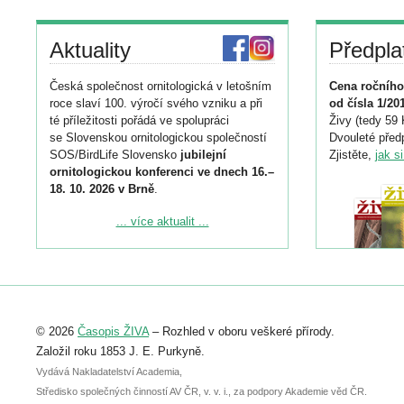
Aktuality
Předpla
Česká společnost ornitologická v letošním
Cena ročního
roce slaví 100. výročí svého vzniku a při
od čísla 1/20
té příležitosti pořádá ve spolupráci
Živy (tedy 59 
se Slovenskou ornitologickou společností
Dvouleté předp
SOS/BirdLife Slovensko
jubilejní
Zjistěte,
jak s
ornitologickou konferenci ve dnech 16.–
18. 10. 2026 v Brně
.
Podrobnější informace ke konferenci
... více aktualit ...
naleznete zde:
https://www.birdlife.cz/konference-2026/
Registrovat se můžete do 6. září.
Upozorňujeme, že termín pro odeslání
© 2026
Časopis ŽIVA
– Rozhled v oboru veškeré přírody.
abstraktu přihlášené přednášky nebo
posteru je už 30. června.
Založil roku 1853 J. E. Purkyně.
Vydává Nakladatelství Academia,
Středisko společných činností AV ČR, v. v. i., za podpory Akademie věd ČR.