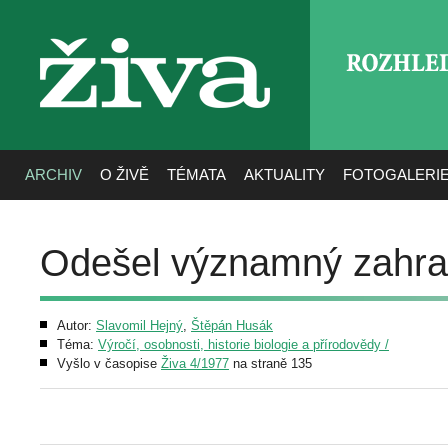
ROZHLE
živa
ARCHIV
O ŽIVĚ
TÉMATA
AKTUALITY
FOTOGALERI
Odešel významný zahrad
Autor:
Slavomil Hejný
,
Štěpán Husák
Téma:
Výročí, osobnosti, historie biologie a přírodovědy /
Vyšlo v časopise
Živa 4/1977
na straně 135