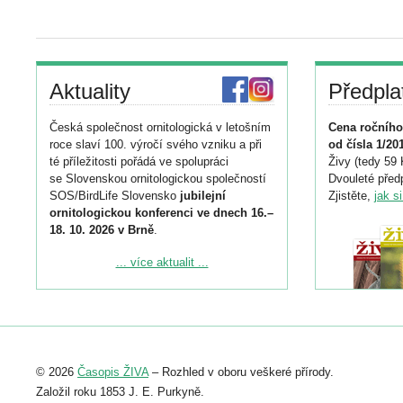
Aktuality
Předpla
Česká společnost ornitologická v letošním
Cena ročního
roce slaví 100. výročí svého vzniku a při
od čísla 1/20
té příležitosti pořádá ve spolupráci
Živy (tedy 59 
se Slovenskou ornitologickou společností
Dvouleté předp
SOS/BirdLife Slovensko
jubilejní
Zjistěte,
jak s
ornitologickou konferenci ve dnech 16.–
18. 10. 2026 v Brně
.
Podrobnější informace ke konferenci
... více aktualit ...
naleznete zde:
https://www.birdlife.cz/konference-2026/
Registrovat se můžete do 6. září.
Upozorňujeme, že termín pro odeslání
© 2026
Časopis ŽIVA
– Rozhled v oboru veškeré přírody.
abstraktu přihlášené přednášky nebo
posteru je už 30. června.
Založil roku 1853 J. E. Purkyně.