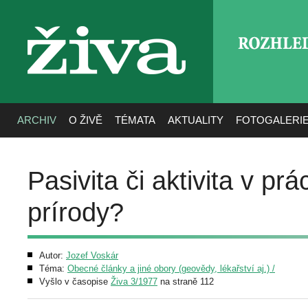
ROZHLE
živa
ARCHIV
O ŽIVĚ
TÉMATA
AKTUALITY
FOTOGALERI
Pasivita či aktivita v pr
prírody?
Autor:
Jozef Voskár
Téma:
Obecné články a jiné obory (geovědy, lékařství aj.) /
Vyšlo v časopise
Živa 3/1977
na straně 112