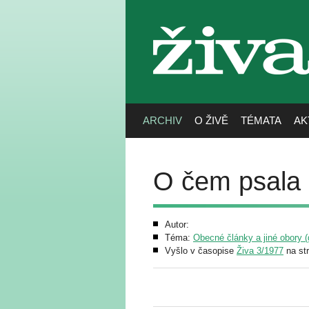
živa
ARCHIV
O ŽIVĚ
TÉMATA
AK
O čem psala 
Autor:
Téma:
Obecné články a jiné obory (g
Vyšlo v časopise
Živa 3/1977
na st