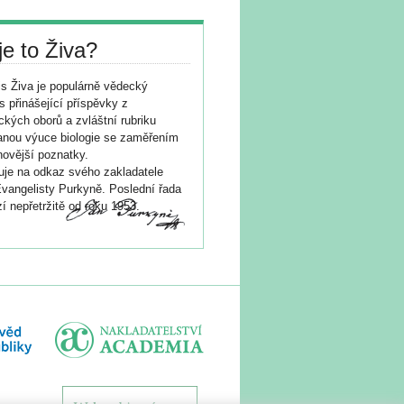
je to Živa?
s Živa je populárně vědecký
s přinášející příspěvky z
ických oborů a zvláštní rubriku
nou výuce biologie se zaměřením
novější poznatky.
je na odkaz svého zakladatele
vangelisty Purkyně. Poslední řada
í nepřetržitě od roku 1953.