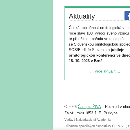
Aktuality
Česká společnost ornitologická v le
roce slaví 100. výročí svého vzniku 
té příležitosti pořádá ve spolupráci
se Slovenskou ornitologickou společ
SOS/BirdLife Slovensko
jubilejní
ornitologickou konferenci ve dnec
18. 10. 2026 v Brně
.
Podrobnější informace ke konferenc
... více aktualit ...
naleznete zde:
https://www.birdlife.cz/konference-2
Registrovat se můžete do 6. září.
Upozorňujeme, že termín pro odeslá
© 2026
Časopis ŽIVA
– Rozhled v obor
abstraktu přihlášené přednášky neb
posteru je už 30. června.
Založil roku 1853 J. E. Purkyně.
Vydává Nakladatelství Academia,
Středisko společných činností AV ČR, v. v. i.