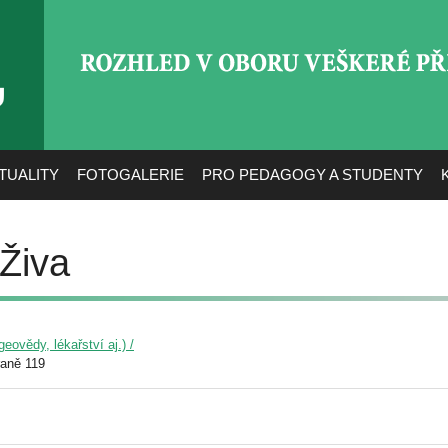
ROZHLED V OBORU VEŠ
TUALITY
FOTOGALERIE
PRO PEDAGOGY A STUDENTY
Živa
eovědy, lékařství aj.) /
raně 119