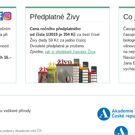
Předplatné Živy
Co 
tošním
Cena ročního předplatného
Časopi
a při
od čísla 1/2019 je 354 Kč
za šest čísel
časopi
Živy (tedy 59 Kč za jedno číslo).
biolog
ností
Dvouleté předplatné je zrušeno.
věnova
Zjistěte,
jak si předplatit časopis Živa
.
na nej
h 16.–
Navazu
Jana E
vycház
i
026/
ní
u veškeré přírody.
o
, za podpory Akademie věd ČR.