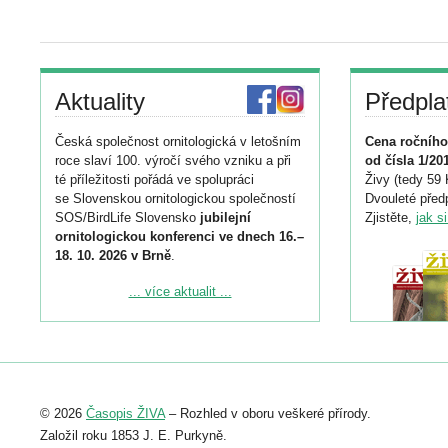
Aktuality
Předpla
Česká společnost ornitologická v letošním
Cena ročního
roce slaví 100. výročí svého vzniku a při
od čísla 1/20
té příležitosti pořádá ve spolupráci
Živy (tedy 59 
se Slovenskou ornitologickou společností
Dvouleté předp
SOS/BirdLife Slovensko
jubilejní
Zjistěte,
jak s
ornitologickou konferenci ve dnech 16.–
18. 10. 2026 v Brně
.
Podrobnější informace ke konferenci
... více aktualit ...
naleznete zde:
https://www.birdlife.cz/konference-2026/
Registrovat se můžete do 6. září.
Upozorňujeme, že termín pro odeslání
© 2026
Časopis ŽIVA
– Rozhled v oboru veškeré přírody.
abstraktu přihlášené přednášky nebo
posteru je už 30. června.
Založil roku 1853 J. E. Purkyně.