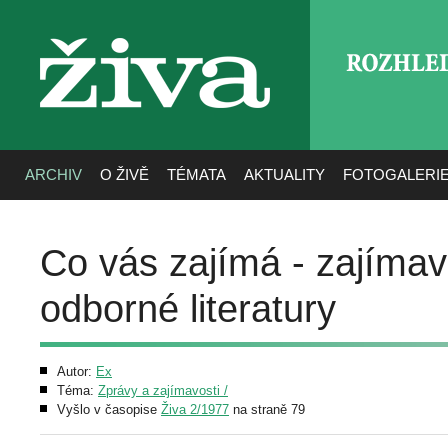
ROZHLE
živa
ARCHIV
O ŽIVĚ
TÉMATA
AKTUALITY
FOTOGALERI
Co vás zajímá - zajímav
odborné literatury
Autor:
Ex
Téma:
Zprávy a zajímavosti /
Vyšlo v časopise
Živa 2/1977
na straně 79