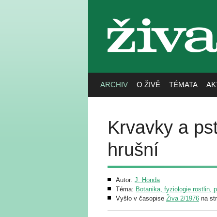
živa
ARCHIV
O ŽIVĚ
TÉMATA
AK
Krvavky a pst
hrušní
Autor:
J. Honda
Téma:
Botanika, fyziologie rostlin, 
Vyšlo v časopise
Živa 2/1976
na st