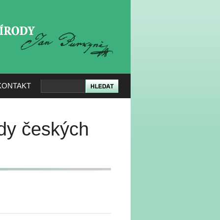
KERÉ PŘÍRODY
KONTAKT
ůdy českých