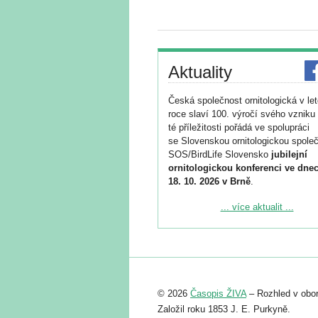
Aktuality
Česká společnost ornitologická v le
roce slaví 100. výročí svého vzniku 
té příležitosti pořádá ve spolupráci
se Slovenskou ornitologickou společ
SOS/BirdLife Slovensko
jubilejní
ornitologickou konferenci ve dnec
18. 10. 2026 v Brně
.
Podrobnější informace ke konferenc
... více aktualit ...
naleznete zde:
https://www.birdlife.cz/konference-2
Registrovat se můžete do 6. září.
Upozorňujeme, že termín pro odeslá
© 2026
Časopis ŽIVA
– Rozhled v obor
abstraktu přihlášené přednášky neb
posteru je už 30. června.
Založil roku 1853 J. E. Purkyně.