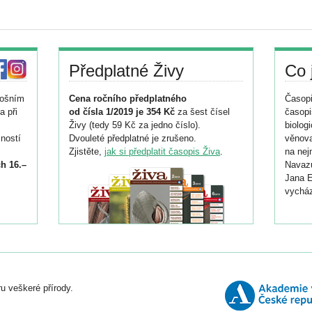
Předplatné Živy
Co 
tošním
Cena ročního předplatného
Časopi
a při
od čísla 1/2019 je 354 Kč
za šest čísel
časopi
Živy (tedy 59 Kč za jedno číslo).
biolog
ností
Dvouleté předplatné je zrušeno.
věnova
Zjistěte,
jak si předplatit časopis Živa
.
na nej
h 16.–
Navazu
Jana E
vycház
i
026/
ní
u veškeré přírody.
o