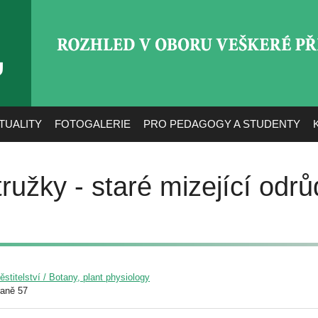
ROZHLED V OBORU VEŠ
TUALITY
FOTOGALERIE
PRO PEDAGOGY A STUDENTY
ružky - staré mizející odr
pěstitelství / Botany, plant physiology
raně 57