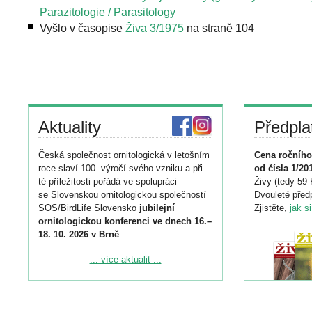
Parazitologie / Parasitology
Vyšlo v časopise
Živa 3/1975
na straně 104
Aktuality
Předpla
Česká společnost ornitologická v letošním
Cena ročního
roce slaví 100. výročí svého vzniku a při
od čísla 1/20
té příležitosti pořádá ve spolupráci
Živy (tedy 59 
se Slovenskou ornitologickou společností
Dvouleté předp
SOS/BirdLife Slovensko
jubilejní
Zjistěte,
jak s
ornitologickou konferenci ve dnech 16.–
18. 10. 2026 v Brně
.
Podrobnější informace ke konferenci
... více aktualit ...
naleznete zde:
https://www.birdlife.cz/konference-2026/
Registrovat se můžete do 6. září.