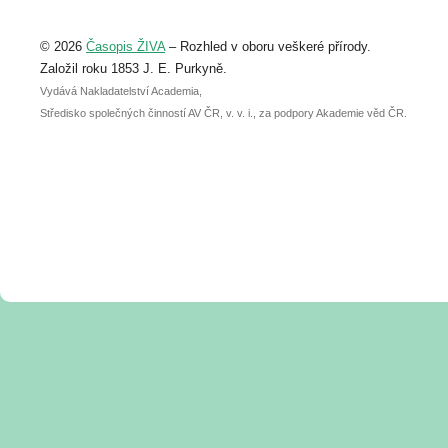
Upozorňujeme, že termín pro odeslání
© 2026
Časopis ŽIVA
– Rozhled v oboru veškeré přírody.
abstraktu přihlášené přednášky nebo
posteru je už 30. června.
Založil roku 1853 J. E. Purkyně.
Vydává Nakladatelství Academia,
Středisko společných činností AV ČR, v. v. i., za podpory Akademie věd ČR.