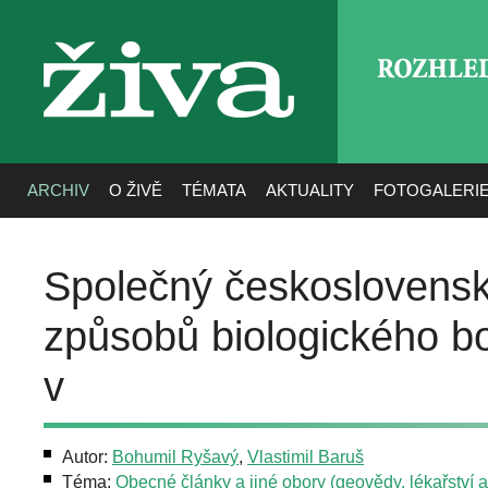
ROZHLE
živa
ARCHIV
O ŽIVĚ
TÉMATA
AKTUALITY
FOTOGALERI
Společný českoslovens
způsobů biologického bo
v
Autor:
Bohumil Ryšavý
,
Vlastimil Baruš
Téma:
Obecné články a jiné obory (geovědy, lékařství aj