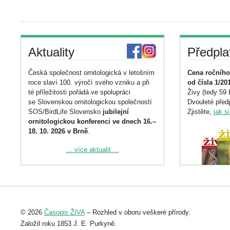
Aktuality
Předpla
Česká společnost ornitologická v letošním
Cena ročního
roce slaví 100. výročí svého vzniku a při
od čísla 1/20
té příležitosti pořádá ve spolupráci
Živy (tedy 59 
se Slovenskou ornitologickou společností
Dvouleté předp
SOS/BirdLife Slovensko
jubilejní
Zjistěte,
jak s
ornitologickou konferenci ve dnech 16.–
18. 10. 2026 v Brně
.
Podrobnější informace ke konferenci
... více aktualit ...
naleznete zde:
https://www.birdlife.cz/konference-2026/
Registrovat se můžete do 6. září.
Upozorňujeme, že termín pro odeslání
© 2026
Časopis ŽIVA
– Rozhled v oboru veškeré přírody.
abstraktu přihlášené přednášky nebo
posteru je už 30. června.
Založil roku 1853 J. E. Purkyně.