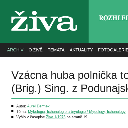
ROZHLE
živa
ARCHIV
O ŽIVĚ
TÉMATA
AKTUALITY
FOTOGALERI
Vzácna huba polnička to
(Brig.) Sing. z Podunajs
Autor:
Aurel Dermek
Téma:
Mykologie, lichenologie a bryologie / Mycology, lichenology
Vyšlo v časopise
Živa 1/1975
na straně 19