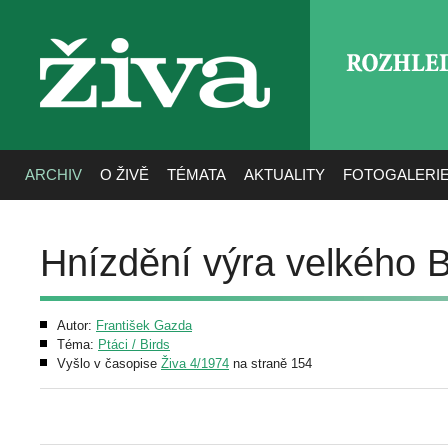
ROZHLE
živa
ARCHIV
O ŽIVĚ
TÉMATA
AKTUALITY
FOTOGALERI
Hnízdění výra velkého 
Autor:
František Gazda
Téma:
Ptáci / Birds
Vyšlo v časopise
Živa 4/1974
na straně 154