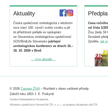
Aktuality
Předpla
Česká společnost ornitologická v letošním
Cena ročního
roce slaví 100. výročí svého vzniku a při
od čísla 1/20
té příležitosti pořádá ve spolupráci
Živy (tedy 59 
se Slovenskou ornitologickou společností
Dvouleté předp
SOS/BirdLife Slovensko
jubilejní
Zjistěte,
jak s
ornitologickou konferenci ve dnech 16.–
18. 10. 2026 v Brně
.
Podrobnější informace ke konferenci
... více aktualit ...
naleznete zde:
https://www.birdlife.cz/konference-2026/
Registrovat se můžete do 6. září.
Upozorňujeme, že termín pro odeslání
© 2026
Časopis ŽIVA
– Rozhled v oboru veškeré přírody.
abstraktu přihlášené přednášky nebo
posteru je už 30. června.
Založil roku 1853 J. E. Purkyně.
Vydává Nakladatelství Academia,
Středisko společných činností AV ČR, v. v. i., za podpory Akademie věd ČR.