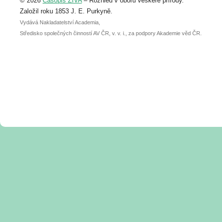
© 2026
Časopis ŽIVA
– Rozhled v oboru veškeré přírody.
abstraktu přihlášené přednášky nebo
posteru je už 30. června.
Založil roku 1853 J. E. Purkyně.
Vydává Nakladatelství Academia,
Středisko společných činností AV ČR, v. v. i., za podpory Akademie věd ČR.