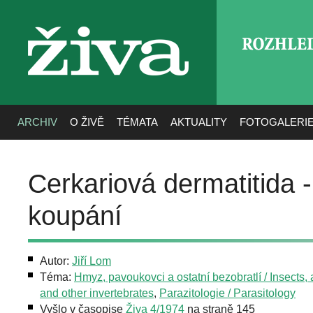
ROZHLE
živa
ARCHIV
O ŽIVĚ
TÉMATA
AKTUALITY
FOTOGALERI
Cerkariová dermatitida -
koupání
Autor:
Jiří Lom
Téma:
Hmyz, pavoukovci a ostatní bezobratlí / Insects,
and other invertebrates
,
Parazitologie / Parasitology
Vyšlo v časopise
Živa 4/1974
na straně 145