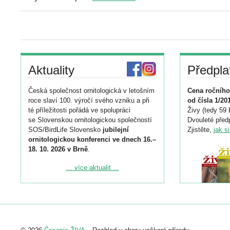
Aktuality
Předpla
Česká společnost ornitologická v letošním
Cena ročního
roce slaví 100. výročí svého vzniku a při
od čísla 1/20
té příležitosti pořádá ve spolupráci
Živy (tedy 59 
se Slovenskou ornitologickou společností
Dvouleté předp
SOS/BirdLife Slovensko
jubilejní
Zjistěte,
jak s
ornitologickou konferenci ve dnech 16.–
18. 10. 2026 v Brně
.
Podrobnější informace ke konferenci
... více aktualit ...
naleznete zde:
https://www.birdlife.cz/konference-2026/
Registrovat se můžete do 6. září.
Upozorňujeme, že termín pro odeslání