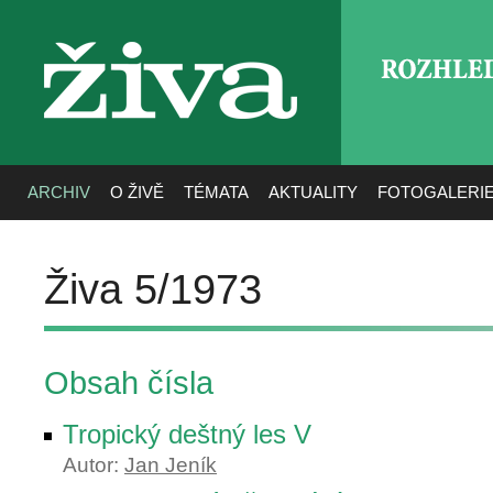
ROZHLE
živa
ARCHIV
O ŽIVĚ
TÉMATA
AKTUALITY
FOTOGALERI
Živa 5/1973
Obsah čísla
Tropický deštný les V
Autor:
Jan Jeník