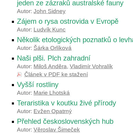
jeden ze zázraků australské fauny
Autor:
John Sidney
Zájem o rysa ostrovida v Evropě
Autor:
Ludvík Kunc
Několik etologických poznatků o lev
Autor:
Šárka Orlíková
Naši plši. Plch zahradní
Autor:
Miloš Anděra
,
Vladimír Vohralík
Článek v PDF ke stažení
Vyšší rostliny
Autor:
Marie Lhotská
Teraristika v koutku živé přírody
Autor:
Evžen Opatrný
Přehled československých hub
Autor:
Věroslav Šimeček