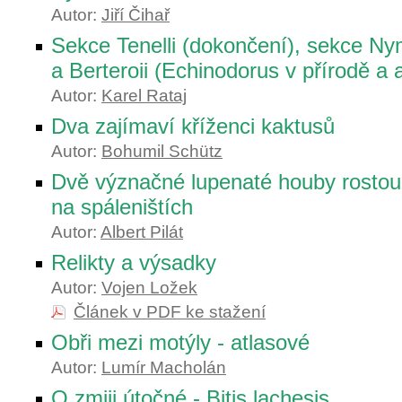
Autor:
Jiří Čihař
Sekce Tenelli (dokončení), sekce Nym
a Berteroii (Echinodorus v přírodě a 
Autor:
Karel Rataj
Dva zajímaví kříženci kaktusů
Autor:
Bohumil Schütz
Dvě význačné lupenaté houby rostou
na spáleništích
Autor:
Albert Pilát
Relikty a výsadky
Autor:
Vojen Ložek
Článek v PDF ke stažení
Obři mezi motýly - atlasové
Autor:
Lumír Macholán
O zmiji útočné - Bitis lachesis