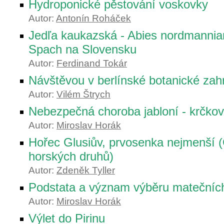
Hydroponické pěstování voskovky
Autor:
Antonín Roháček
Jedľa kaukazská - Abies nordmannia
Spach na Slovensku
Autor:
Ferdinand Tokár
Návštěvou v berlínské botanické zah
Autor:
Vilém Štrych
Nebezpečná choroba jabloní - krčkov
Autor:
Miroslav Horák
Hořec Glusiův, prvosenka nejmenší (
horských druhů)
Autor:
Zdeněk Tyller
Podstata a význam výběru matečních 
Autor:
Miroslav Horák
Výlet do Pirinu