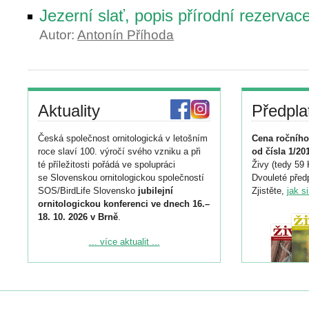
Jezerní slať, popis přírodní rezervac
Autor:
Antonín Příhoda
Aktuality
Předpla
Česká společnost ornitologická v letošním
Cena ročního
roce slaví 100. výročí svého vzniku a při
od čísla 1/20
té příležitosti pořádá ve spolupráci
Živy (tedy 59 
se Slovenskou ornitologickou společností
Dvouleté předp
SOS/BirdLife Slovensko
jubilejní
Zjistěte,
jak s
ornitologickou konferenci ve dnech 16.–
18. 10. 2026 v Brně
.
Podrobnější informace ke konferenci
... více aktualit ...
naleznete zde:
https://www.birdlife.cz/konference-2026/
Registrovat se můžete do 6. září.