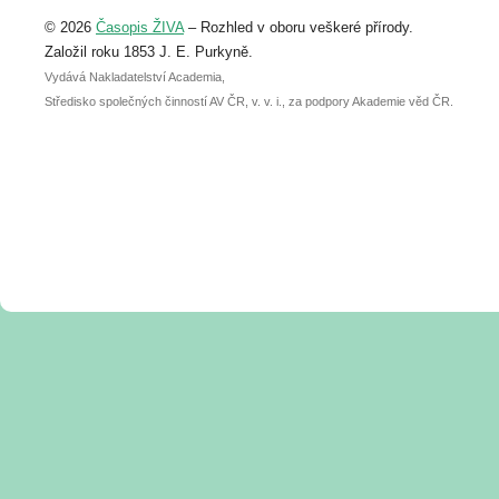
Upozorňujeme, že termín pro odeslání
© 2026
Časopis ŽIVA
– Rozhled v oboru veškeré přírody.
abstraktu přihlášené přednášky nebo
posteru je už 30. června.
Založil roku 1853 J. E. Purkyně.
Vydává Nakladatelství Academia,
Středisko společných činností AV ČR, v. v. i., za podpory Akademie věd ČR.