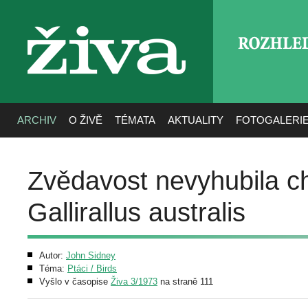
ROZHLE
živa
ARCHIV
O ŽIVĚ
TÉMATA
AKTUALITY
FOTOGALERI
Zvědavost nevyhubila ch
Gallirallus australis
Autor:
John Sidney
Téma:
Ptáci / Birds
Vyšlo v časopise
Živa 3/1973
na straně 111