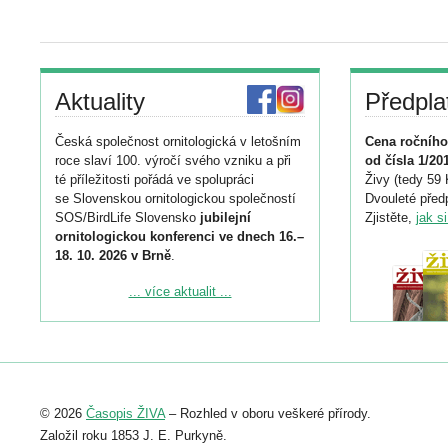
Aktuality
Předpla
Česká společnost ornitologická v letošním
Cena ročního
roce slaví 100. výročí svého vzniku a při
od čísla 1/20
té příležitosti pořádá ve spolupráci
Živy (tedy 59 
se Slovenskou ornitologickou společností
Dvouleté předp
SOS/BirdLife Slovensko
jubilejní
Zjistěte,
jak s
ornitologickou konferenci ve dnech 16.–
18. 10. 2026 v Brně
.
Podrobnější informace ke konferenci
... více aktualit ...
naleznete zde:
https://www.birdlife.cz/konference-2026/
Registrovat se můžete do 6. září.
Upozorňujeme, že termín pro odeslání
© 2026
Časopis ŽIVA
– Rozhled v oboru veškeré přírody.
abstraktu přihlášené přednášky nebo
posteru je už 30. června.
Založil roku 1853 J. E. Purkyně.