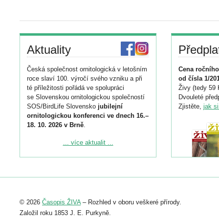
Aktuality
Předpla
Česká společnost ornitologická v letošním
Cena ročního
roce slaví 100. výročí svého vzniku a při
od čísla 1/20
té příležitosti pořádá ve spolupráci
Živy (tedy 59 
se Slovenskou ornitologickou společností
Dvouleté předp
SOS/BirdLife Slovensko
jubilejní
Zjistěte,
jak s
ornitologickou konferenci ve dnech 16.–
18. 10. 2026 v Brně
.
Podrobnější informace ke konferenci
... více aktualit ...
naleznete zde:
https://www.birdlife.cz/konference-2026/
Registrovat se můžete do 6. září.
Upozorňujeme, že termín pro odeslání
© 2026
Časopis ŽIVA
– Rozhled v oboru veškeré přírody.
abstraktu přihlášené přednášky nebo
posteru je už 30. června.
Založil roku 1853 J. E. Purkyně.