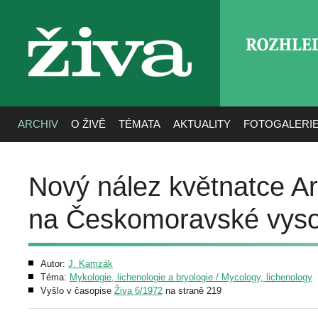
ROZHLE
živa
ARCHIV
O ŽIVĚ
TÉMATA
AKTUALITY
FOTOGALERI
Nový nález květnatce Ar
na Českomoravské vyso
Autor:
J. Kamzák
Téma:
Mykologie, lichenologie a bryologie / Mycology, lichenology
Vyšlo v časopise
Živa 6/1972
na straně 219