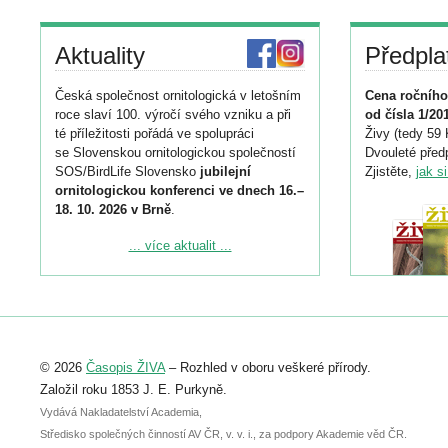
Aktuality
Předpla
Česká společnost ornitologická v letošním
Cena ročního
roce slaví 100. výročí svého vzniku a při
od čísla 1/20
té příležitosti pořádá ve spolupráci
Živy (tedy 59 
se Slovenskou ornitologickou společností
Dvouleté předp
SOS/BirdLife Slovensko
jubilejní
Zjistěte,
jak s
ornitologickou konferenci ve dnech 16.–
18. 10. 2026 v Brně
.
Podrobnější informace ke konferenci
... více aktualit ...
naleznete zde:
https://www.birdlife.cz/konference-2026/
Registrovat se můžete do 6. září.
Upozorňujeme, že termín pro odeslání
© 2026
Časopis ŽIVA
– Rozhled v oboru veškeré přírody.
abstraktu přihlášené přednášky nebo
posteru je už 30. června.
Založil roku 1853 J. E. Purkyně.
Vydává Nakladatelství Academia,
Středisko společných činností AV ČR, v. v. i., za podpory Akademie věd ČR.