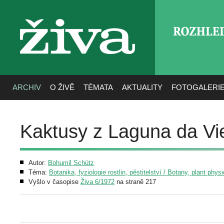
ROZHLE
živa
ARCHIV
O ŽIVĚ
TÉMATA
AKTUALITY
FOTOGALERI
Kaktusy z Laguna da Vi
Autor:
Bohumil Schütz
Téma:
Botanika, fyziologie rostlin, pěstitelství / Botany, plant phys
Vyšlo v časopise
Živa 6/1972
na straně 217