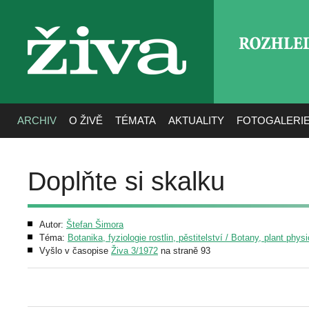
ROZHLE
živa
ARCHIV
O ŽIVĚ
TÉMATA
AKTUALITY
FOTOGALERI
Doplňte si skalku
Autor:
Štefan Šimora
Téma:
Botanika, fyziologie rostlin, pěstitelství / Botany, plant phys
Vyšlo v časopise
Živa 3/1972
na straně 93