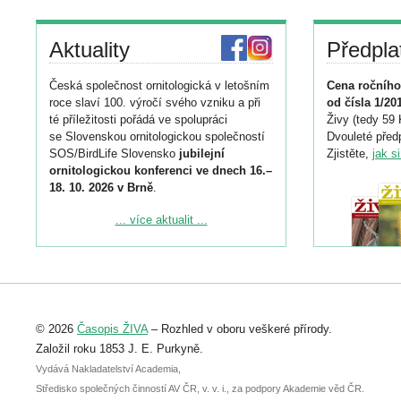
Aktuality
Předpla
Česká společnost ornitologická v letošním
Cena ročního
roce slaví 100. výročí svého vzniku a při
od čísla 1/20
té příležitosti pořádá ve spolupráci
Živy (tedy 59 
se Slovenskou ornitologickou společností
Dvouleté předp
SOS/BirdLife Slovensko
jubilejní
Zjistěte,
jak s
ornitologickou konferenci ve dnech 16.–
18. 10. 2026 v Brně
.
Podrobnější informace ke konferenci
... více aktualit ...
naleznete zde:
https://www.birdlife.cz/konference-2026/
Registrovat se můžete do 6. září.
Upozorňujeme, že termín pro odeslání
© 2026
Časopis ŽIVA
– Rozhled v oboru veškeré přírody.
abstraktu přihlášené přednášky nebo
posteru je už 30. června.
Založil roku 1853 J. E. Purkyně.
Vydává Nakladatelství Academia,
Středisko společných činností AV ČR, v. v. i., za podpory Akademie věd ČR.