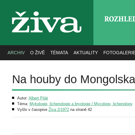
ROZHLE
živa
ARCHIV
O ŽIVĚ
TÉMATA
AKTUALITY
FOTOGALERI
Na houby do Mongolsk
Autor:
Albert Pilát
Téma:
Mykologie, lichenologie a bryologie / Mycology, lichenology
Vyšlo v časopise
Živa 2/1972
na straně 42