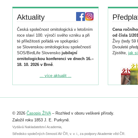
Aktuality
Předpla
Česká společnost ornitologická v letošním
Cena ročního
roce slaví 100. výročí svého vzniku a při
od čísla 1/20
té příležitosti pořádá ve spolupráci
Živy (tedy 59 
se Slovenskou ornitologickou společností
Dvouleté předp
SOS/BirdLife Slovensko
jubilejní
Zjistěte,
jak s
ornitologickou konferenci ve dnech 16.–
18. 10. 2026 v Brně
.
Podrobnější informace ke konferenci
... více aktualit ...
naleznete zde:
https://www.birdlife.cz/konference-2026/
Registrovat se můžete do 6. září.
Upozorňujeme, že termín pro odeslání
© 2026
Časopis ŽIVA
– Rozhled v oboru veškeré přírody.
abstraktu přihlášené přednášky nebo
posteru je už 30. června.
Založil roku 1853 J. E. Purkyně.
Vydává Nakladatelství Academia,
Středisko společných činností AV ČR, v. v. i., za podpory Akademie věd ČR.