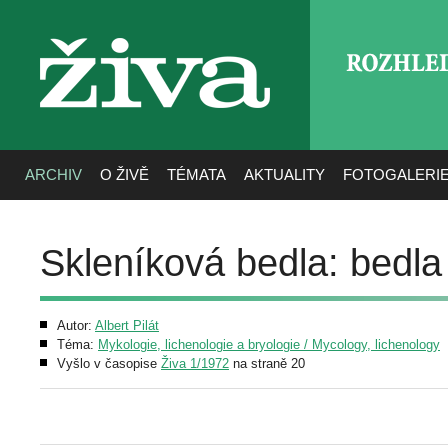
ROZHLE
živa
ARCHIV
O ŽIVĚ
TÉMATA
AKTUALITY
FOTOGALERI
Skleníková bedla: bedla 
Autor:
Albert Pilát
Téma:
Mykologie, lichenologie a bryologie / Mycology, lichenology
Vyšlo v časopise
Živa 1/1972
na straně 20