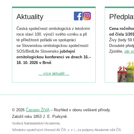
Aktuality
Předpla
Česká společnost ornitologická v letošním
Cena ročního
roce slaví 100. výročí svého vzniku a při
od čísla 1/20
té příležitosti pořádá ve spolupráci
Živy (tedy 59 
se Slovenskou ornitologickou společností
Dvouleté předp
SOS/BirdLife Slovensko
jubilejní
Zjistěte,
jak s
ornitologickou konferenci ve dnech 16.–
18. 10. 2026 v Brně
.
Podrobnější informace ke konferenci
... více aktualit ...
naleznete zde:
https://www.birdlife.cz/konference-2026/
Registrovat se můžete do 6. září.
Upozorňujeme, že termín pro odeslání
© 2026
Časopis ŽIVA
– Rozhled v oboru veškeré přírody.
abstraktu přihlášené přednášky nebo
posteru je už 30. června.
Založil roku 1853 J. E. Purkyně.
Vydává Nakladatelství Academia,
Středisko společných činností AV ČR, v. v. i., za podpory Akademie věd ČR.