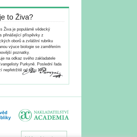
je to Živa?
s Živa je populárně vědecký
s přinášející příspěvky z
ických oborů a zvláštní rubriku
nou výuce biologie se zaměřením
novější poznatky.
je na odkaz svého zakladatele
vangelisty Purkyně. Poslední řada
í nepřetržitě od roku 1953.