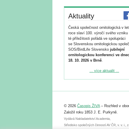
Aktuality
Česká společnost ornitologická v le
roce slaví 100. výročí svého vzniku 
té příležitosti pořádá ve spolupráci
se Slovenskou ornitologickou společ
SOS/BirdLife Slovensko
jubilejní
ornitologickou konferenci ve dnec
18. 10. 2026 v Brně
.
Podrobnější informace ke konferenc
... více aktualit ...
naleznete zde:
https://www.birdlife.cz/konference-2
Registrovat se můžete do 6. září.
Upozorňujeme, že termín pro odeslá
© 2026
Časopis ŽIVA
– Rozhled v obor
abstraktu přihlášené přednášky neb
posteru je už 30. června.
Založil roku 1853 J. E. Purkyně.
Vydává Nakladatelství Academia,
Středisko společných činností AV ČR, v. v. i.