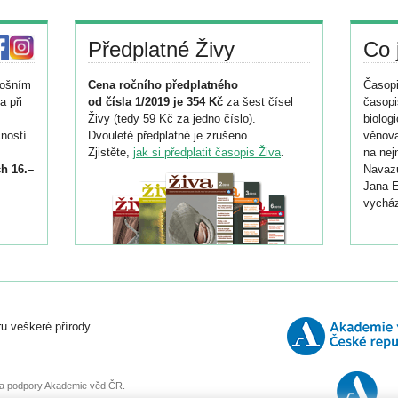
Předplatné Živy
Co 
tošním
Cena ročního předplatného
Časopi
a při
od čísla 1/2019 je 354 Kč
za šest čísel
časopi
Živy (tedy 59 Kč za jedno číslo).
biolog
ností
Dvouleté předplatné je zrušeno.
věnova
Zjistěte,
jak si předplatit časopis Živa
.
na nej
h 16.–
Navazu
Jana E
vycház
i
026/
ní
u veškeré přírody.
o
, za podpory Akademie věd ČR.