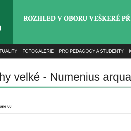
ROZHLED V OBORU VEŠ
TUALITY
FOTOGALERIE
PRO PEDAGOGY A STUDENTY
ihy velké - Numenius arqua
raně 68