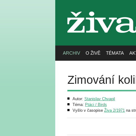
živa
ARCHIV
O ŽIVĚ
TÉMATA
AK
Zimování kol
Autor:
Stanislav Chvapil
Téma:
Ptáci / Birds
Vyšlo v časopise
Živa 2/1971
na st