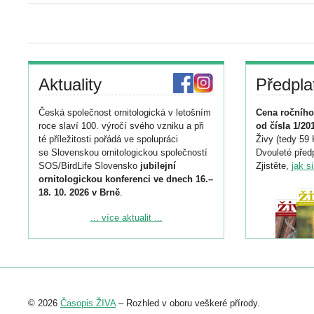
Aktuality
Předpla
Česká společnost ornitologická v letošním
Cena ročního
roce slaví 100. výročí svého vzniku a při
od čísla 1/20
té příležitosti pořádá ve spolupráci
Živy (tedy 59 
se Slovenskou ornitologickou společností
Dvouleté předp
SOS/BirdLife Slovensko
jubilejní
Zjistěte,
jak s
ornitologickou konferenci ve dnech 16.–
18. 10. 2026 v Brně
.
Podrobnější informace ke konferenci
... více aktualit ...
naleznete zde:
https://www.birdlife.cz/konference-2026/
Registrovat se můžete do 6. září.
Upozorňujeme, že termín pro odeslání
© 2026
Časopis ŽIVA
– Rozhled v oboru veškeré přírody.
abstraktu přihlášené přednášky nebo