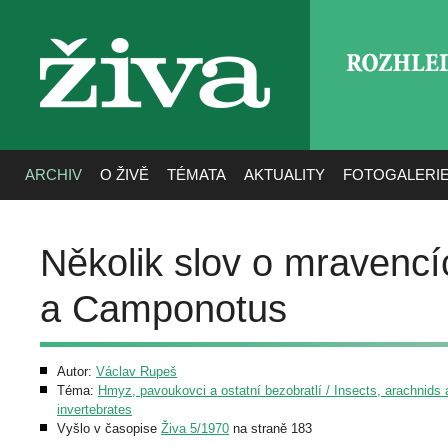
ROZHLE
živa
ARCHIV
O ŽIVĚ
TÉMATA
AKTUALITY
FOTOGALERI
Několik slov o mravenc
a Camponotus
Autor:
Václav Rupeš
Téma:
Hmyz, pavoukovci a ostatní bezobratlí / Insects, arachnids 
invertebrates
Vyšlo v časopise
Živa 5/1970
na straně 183