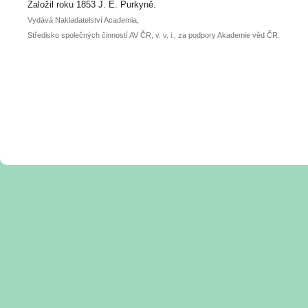
posteru je už 30. června.
Založil roku 1853 J. E. Purkyně.
Vydává Nakladatelství Academia,
Středisko společných činností AV ČR, v. v. i., za podpory Akademie věd ČR.