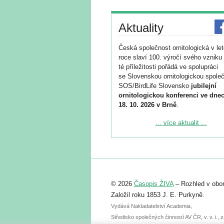
Aktuality
Česká společnost ornitologická v le
roce slaví 100. výročí svého vzniku 
té příležitosti pořádá ve spolupráci
se Slovenskou ornitologickou společ
SOS/BirdLife Slovensko
jubilejní
ornitologickou konferenci ve dnec
18. 10. 2026 v Brně
.
Podrobnější informace ke konferenc
... více aktualit ...
naleznete zde:
https://www.birdlife.cz/konference-2
Registrovat se můžete do 6. září.
Upozorňujeme, že termín pro odeslá
© 2026
Časopis ŽIVA
– Rozhled v obor
abstraktu přihlášené přednášky neb
posteru je už 30. června.
Založil roku 1853 J. E. Purkyně.
Vydává Nakladatelství Academia,
Středisko společných činností AV ČR, v. v. i.