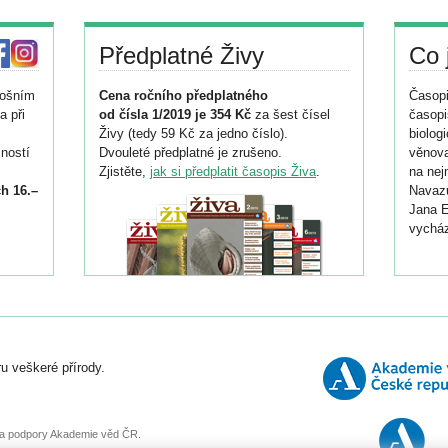
Předplatné Živy
Co 
tošním
Cena ročního předplatného
Časopi
a při
od čísla 1/2019 je 354 Kč
za šest čísel
časopi
Živy (tedy 59 Kč za jedno číslo).
biolog
ností
Dvouleté předplatné je zrušeno.
věnova
Zjistěte,
jak si předplatit časopis Živa
.
na nej
h 16.–
Navazu
Jana E
vycház
i
026/
ní
u veškeré přírody.
o
, za podpory Akademie věd ČR.