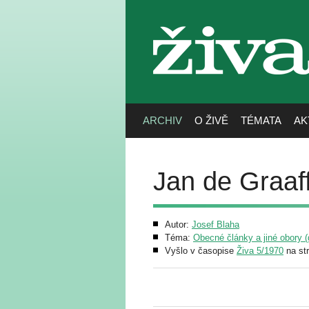
živa
ARCHIV
O ŽIVĚ
TÉMATA
AK
Jan de Graaff,
Autor:
Josef Blaha
Téma:
Obecné články a jiné obory (g
Vyšlo v časopise
Živa 5/1970
na st