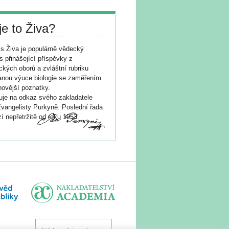
je to Živa?
s Živa je populárně vědecký
s přinášející příspěvky z
ických oborů a zvláštní rubriku
nou výuce biologie se zaměřením
novější poznatky.
je na odkaz svého zakladatele
vangelisty Purkyně. Poslední řada
í nepřetržitě od roku 1953.