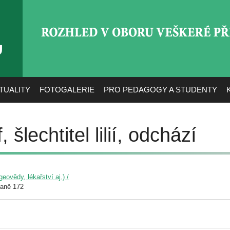
ROZHLED V OBORU VEŠ
TUALITY
FOTOGALERIE
PRO PEDAGOGY A STUDENTY
 šlechtitel lilií, odchází
eovědy, lékařství aj.) /
raně 172