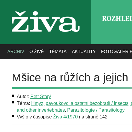
ROZHLE
živa
ARCHIV
O ŽIVĚ
TÉMATA
AKTUALITY
FOTOGALERI
Mšice na růžích a jejich 
Autor:
Petr Starý
Téma:
Hmyz, pavoukovci a ostatní bezobratlí / Insects,
and other invertebrates
,
Parazitologie / Parasitology
Vyšlo v časopise
Živa 4/1970
na straně 142