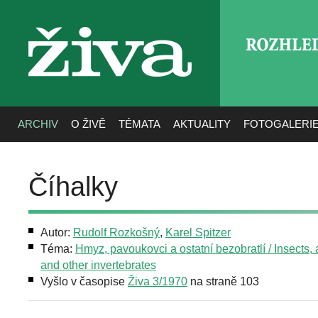
ROZHLE
živa
ARCHIV
O ŽIVĚ
TÉMATA
AKTUALITY
FOTOGALERI
Číhalky
Autor:
Rudolf Rozkošný
,
Karel Spitzer
Téma:
Hmyz, pavoukovci a ostatní bezobratlí / Insects,
and other invertebrates
Vyšlo v časopise
Živa 3/1970
na straně 103