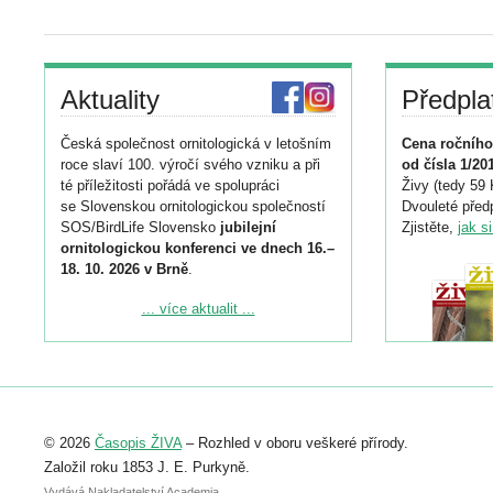
Aktuality
Předpla
Česká společnost ornitologická v letošním
Cena ročního
roce slaví 100. výročí svého vzniku a při
od čísla 1/20
té příležitosti pořádá ve spolupráci
Živy (tedy 59 
se Slovenskou ornitologickou společností
Dvouleté předp
SOS/BirdLife Slovensko
jubilejní
Zjistěte,
jak s
ornitologickou konferenci ve dnech 16.–
18. 10. 2026 v Brně
.
Podrobnější informace ke konferenci
... více aktualit ...
naleznete zde:
https://www.birdlife.cz/konference-2026/
Registrovat se můžete do 6. září.
Upozorňujeme, že termín pro odeslání
© 2026
Časopis ŽIVA
– Rozhled v oboru veškeré přírody.
abstraktu přihlášené přednášky nebo
posteru je už 30. června.
Založil roku 1853 J. E. Purkyně.
Vydává Nakladatelství Academia,