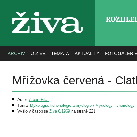
ROZHLE
živa
ARCHIV
O ŽIVĚ
TÉMATA
AKTUALITY
FOTOGALERI
Mřížovka červená - Clat
Autor:
Albert Pilát
Téma:
Mykologie, lichenologie a bryologie / Mycology, lichenology
Vyšlo v časopise
Živa 6/1969
na straně 221