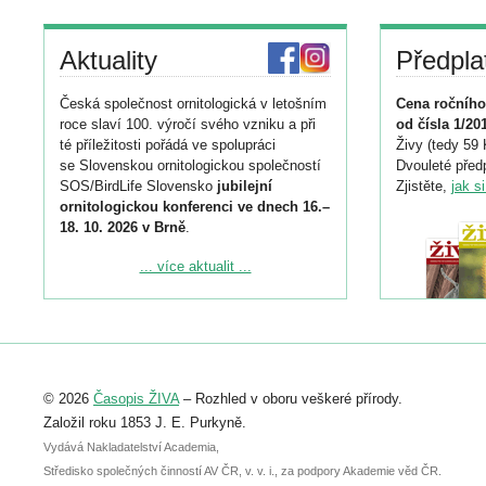
Aktuality
Předpla
Česká společnost ornitologická v letošním
Cena ročního
roce slaví 100. výročí svého vzniku a při
od čísla 1/20
té příležitosti pořádá ve spolupráci
Živy (tedy 59 
se Slovenskou ornitologickou společností
Dvouleté předp
SOS/BirdLife Slovensko
jubilejní
Zjistěte,
jak s
ornitologickou konferenci ve dnech 16.–
18. 10. 2026 v Brně
.
Podrobnější informace ke konferenci
... více aktualit ...
naleznete zde:
https://www.birdlife.cz/konference-2026/
Registrovat se můžete do 6. září.
Upozorňujeme, že termín pro odeslání
© 2026
Časopis ŽIVA
– Rozhled v oboru veškeré přírody.
abstraktu přihlášené přednášky nebo
posteru je už 30. června.
Založil roku 1853 J. E. Purkyně.
Vydává Nakladatelství Academia,
Středisko společných činností AV ČR, v. v. i., za podpory Akademie věd ČR.