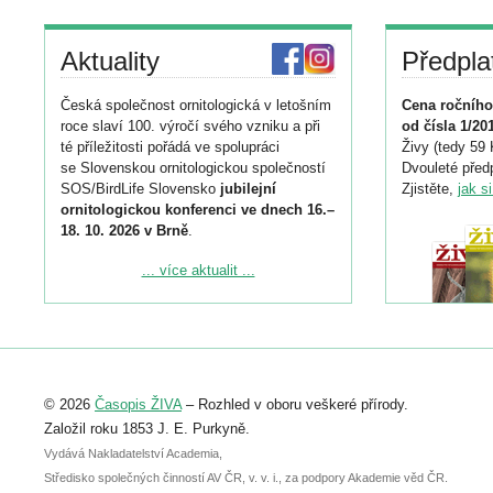
Aktuality
Předpla
Česká společnost ornitologická v letošním
Cena ročního
roce slaví 100. výročí svého vzniku a při
od čísla 1/20
té příležitosti pořádá ve spolupráci
Živy (tedy 59 
se Slovenskou ornitologickou společností
Dvouleté předp
SOS/BirdLife Slovensko
jubilejní
Zjistěte,
jak s
ornitologickou konferenci ve dnech 16.–
18. 10. 2026 v Brně
.
Podrobnější informace ke konferenci
... více aktualit ...
naleznete zde:
https://www.birdlife.cz/konference-2026/
Registrovat se můžete do 6. září.
Upozorňujeme, že termín pro odeslání
© 2026
Časopis ŽIVA
– Rozhled v oboru veškeré přírody.
abstraktu přihlášené přednášky nebo
posteru je už 30. června.
Založil roku 1853 J. E. Purkyně.
Vydává Nakladatelství Academia,
Středisko společných činností AV ČR, v. v. i., za podpory Akademie věd ČR.