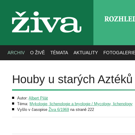
ROZHLE
živa
ARCHIV
O ŽIVĚ
TÉMATA
AKTUALITY
FOTOGALERI
Houby u starých Aztéků
Autor:
Albert Pilát
Téma:
Mykologie, lichenologie a bryologie / Mycology, lichenology
Vyšlo v časopise
Živa 6/1969
na straně 222