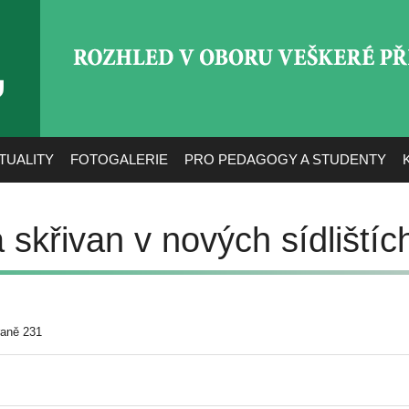
ROZHLED V OBORU VEŠ
TUALITY
FOTOGALERIE
PRO PEDAGOGY A STUDENTY
skřivan v nových sídlištíc
raně 231