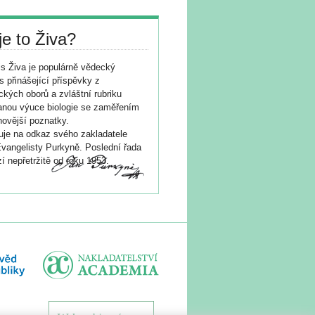
je to Živa?
s Živa je populárně vědecký
s přinášející příspěvky z
ických oborů a zvláštní rubriku
nou výuce biologie se zaměřením
novější poznatky.
je na odkaz svého zakladatele
vangelisty Purkyně. Poslední řada
í nepřetržitě od roku 1953.