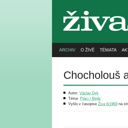
živa
ARCHIV
O ŽIVĚ
TÉMATA
AK
Chocholouš a 
Autor:
Václav Dyk
Téma:
Ptáci / Birds
Vyšlo v časopise
Živa 6/1969
na st