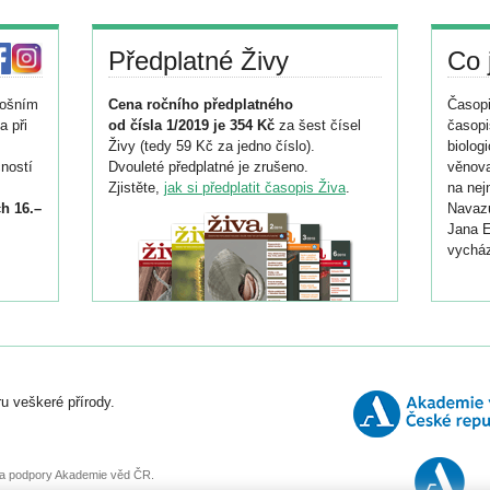
Předplatné Živy
Co 
tošním
Cena ročního předplatného
Časopi
a při
od čísla 1/2019 je 354 Kč
za šest čísel
časopi
Živy (tedy 59 Kč za jedno číslo).
biolog
ností
Dvouleté předplatné je zrušeno.
věnova
Zjistěte,
jak si předplatit časopis Živa
.
na nej
h 16.–
Navazu
Jana E
vycház
i
026/
ní
u veškeré přírody.
o
, za podpory Akademie věd ČR.