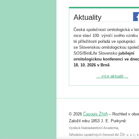
Aktuality
Česká společnost ornitologická v le
roce slaví 100. výročí svého vzniku 
té příležitosti pořádá ve spolupráci
se Slovenskou ornitologickou společ
SOS/BirdLife Slovensko
jubilejní
ornitologickou konferenci ve dnec
18. 10. 2026 v Brně
.
Podrobnější informace ke konferenc
... více aktualit ...
naleznete zde:
https://www.birdlife.cz/konference-2
Registrovat se můžete do 6. září.
Upozorňujeme, že termín pro odeslá
© 2026
Časopis ŽIVA
– Rozhled v obor
abstraktu přihlášené přednášky neb
posteru je už 30. června.
Založil roku 1853 J. E. Purkyně.
Vydává Nakladatelství Academia,
Středisko společných činností AV ČR, v. v. i.