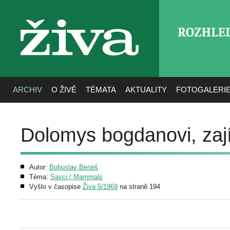
ROZHLE
živa
ARCHIV
O ŽIVĚ
TÉMATA
AKTUALITY
FOTOGALERI
Dolomys bogdanovi, zaj
Autor:
Bohuslav Beneš
Téma:
Savci / Mammals
Vyšlo v časopise
Živa 5/1969
na straně 194