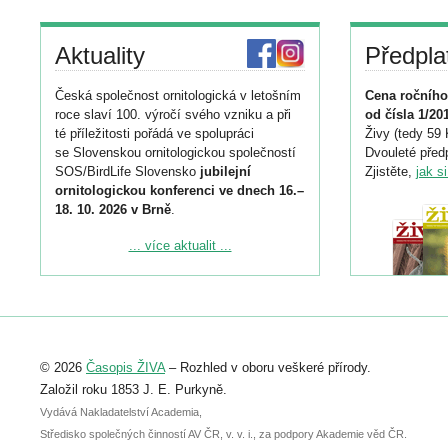
Aktuality
Předpla
Česká společnost ornitologická v letošním
Cena ročního
roce slaví 100. výročí svého vzniku a při
od čísla 1/20
té příležitosti pořádá ve spolupráci
Živy (tedy 59 
se Slovenskou ornitologickou společností
Dvouleté předp
SOS/BirdLife Slovensko
jubilejní
Zjistěte,
jak s
ornitologickou konferenci ve dnech 16.–
18. 10. 2026 v Brně
.
Podrobnější informace ke konferenci
... více aktualit ...
naleznete zde:
https://www.birdlife.cz/konference-2026/
Registrovat se můžete do 6. září.
Upozorňujeme, že termín pro odeslání
© 2026
Časopis ŽIVA
– Rozhled v oboru veškeré přírody.
abstraktu přihlášené přednášky nebo
posteru je už 30. června.
Založil roku 1853 J. E. Purkyně.
Vydává Nakladatelství Academia,
Středisko společných činností AV ČR, v. v. i., za podpory Akademie věd ČR.