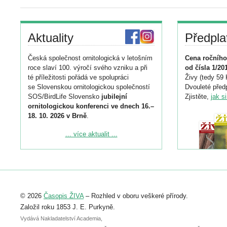
Aktuality
Předpla
Česká společnost ornitologická v letošním
Cena ročního
roce slaví 100. výročí svého vzniku a při
od čísla 1/20
té příležitosti pořádá ve spolupráci
Živy (tedy 59 
se Slovenskou ornitologickou společností
Dvouleté předp
SOS/BirdLife Slovensko
jubilejní
Zjistěte,
jak s
ornitologickou konferenci ve dnech 16.–
18. 10. 2026 v Brně
.
Podrobnější informace ke konferenci
... více aktualit ...
naleznete zde:
https://www.birdlife.cz/konference-2026/
Registrovat se můžete do 6. září.
Upozorňujeme, že termín pro odeslání
© 2026
Časopis ŽIVA
– Rozhled v oboru veškeré přírody.
abstraktu přihlášené přednášky nebo
posteru je už 30. června.
Založil roku 1853 J. E. Purkyně.
Vydává Nakladatelství Academia,