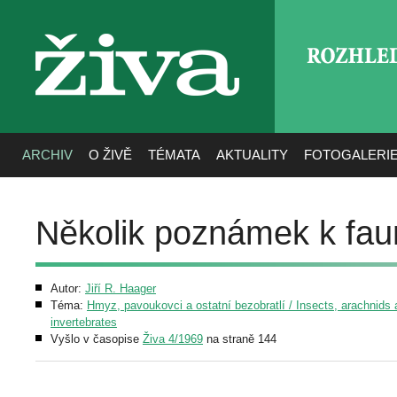
ROZHLE
živa
ARCHIV
O ŽIVĚ
TÉMATA
AKTUALITY
FOTOGALERI
Několik poznámek k fau
Autor:
Jiří R. Haager
Téma:
Hmyz, pavoukovci a ostatní bezobratlí / Insects, arachnids 
invertebrates
Vyšlo v časopise
Živa 4/1969
na straně 144