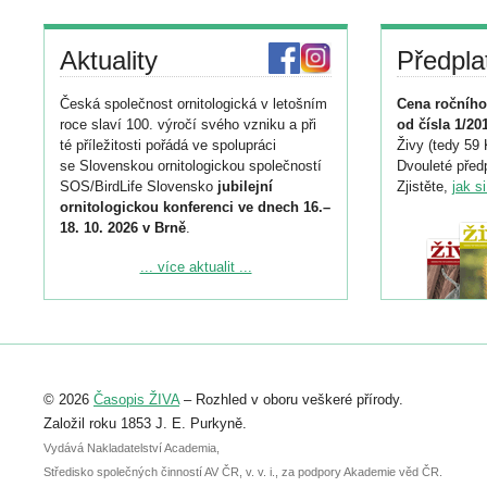
Aktuality
Předpla
Česká společnost ornitologická v letošním
Cena ročního
roce slaví 100. výročí svého vzniku a při
od čísla 1/20
té příležitosti pořádá ve spolupráci
Živy (tedy 59 
se Slovenskou ornitologickou společností
Dvouleté předp
SOS/BirdLife Slovensko
jubilejní
Zjistěte,
jak s
ornitologickou konferenci ve dnech 16.–
18. 10. 2026 v Brně
.
Podrobnější informace ke konferenci
... více aktualit ...
naleznete zde:
https://www.birdlife.cz/konference-2026/
Registrovat se můžete do 6. září.
Upozorňujeme, že termín pro odeslání
© 2026
Časopis ŽIVA
– Rozhled v oboru veškeré přírody.
abstraktu přihlášené přednášky nebo
posteru je už 30. června.
Založil roku 1853 J. E. Purkyně.
Vydává Nakladatelství Academia,
Středisko společných činností AV ČR, v. v. i., za podpory Akademie věd ČR.