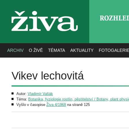
ROZHLE
živa
ARCHIV
O ŽIVĚ
TÉMATA
AKTUALITY
FOTOGALERI
Vikev lechovitá
Autor:
Vladimír Vašák
Téma:
Botanika, fyziologie rostlin, pěstitelství / Botany, plant phys
Vyšlo v časopise
Živa 4/1968
na straně 125