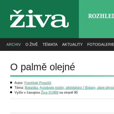
ROZHLE
živa
ARCHIV
O ŽIVĚ
TÉMATA
AKTUALITY
FOTOGALERI
O palmě olejné
Autor:
František Pospíšil
Téma:
Botanika, fyziologie rostlin, pěstitelství / Botany, plant phys
Vyšlo v časopise
Živa 3/1968
na straně 90