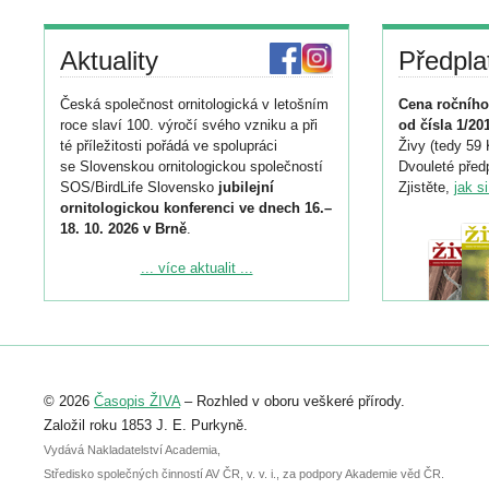
Aktuality
Předpla
Česká společnost ornitologická v letošním
Cena ročního
roce slaví 100. výročí svého vzniku a při
od čísla 1/20
té příležitosti pořádá ve spolupráci
Živy (tedy 59 
se Slovenskou ornitologickou společností
Dvouleté předp
SOS/BirdLife Slovensko
jubilejní
Zjistěte,
jak s
ornitologickou konferenci ve dnech 16.–
18. 10. 2026 v Brně
.
Podrobnější informace ke konferenci
... více aktualit ...
naleznete zde:
https://www.birdlife.cz/konference-2026/
Registrovat se můžete do 6. září.
Upozorňujeme, že termín pro odeslání
© 2026
Časopis ŽIVA
– Rozhled v oboru veškeré přírody.
abstraktu přihlášené přednášky nebo
posteru je už 30. června.
Založil roku 1853 J. E. Purkyně.
Vydává Nakladatelství Academia,
Středisko společných činností AV ČR, v. v. i., za podpory Akademie věd ČR.