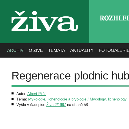
ROZHLE
živa
ARCHIV
O ŽIVĚ
TÉMATA
AKTUALITY
FOTOGALERI
Regenerace plodnic hu
Autor:
Albert Pilát
Téma:
Mykologie, lichenologie a bryologie / Mycology, lichenology
Vyšlo v časopise
Živa 2/1967
na straně 58