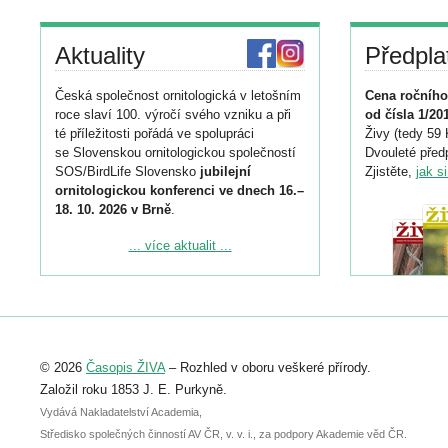
Aktuality
Předpla
Česká společnost ornitologická v letošním
Cena ročního
roce slaví 100. výročí svého vzniku a při
od čísla 1/20
té příležitosti pořádá ve spolupráci
Živy (tedy 59 
se Slovenskou ornitologickou společností
Dvouleté předp
SOS/BirdLife Slovensko
jubilejní
Zjistěte,
jak s
ornitologickou konferenci ve dnech 16.–
18. 10. 2026 v Brně
.
Podrobnější informace ke konferenci
... více aktualit ...
naleznete zde:
https://www.birdlife.cz/konference-2026/
Registrovat se můžete do 6. září.
Upozorňujeme, že termín pro odeslání
© 2026
Časopis ŽIVA
– Rozhled v oboru veškeré přírody.
abstraktu přihlášené přednášky nebo
posteru je už 30. června.
Založil roku 1853 J. E. Purkyně.
Vydává Nakladatelství Academia,
Středisko společných činností AV ČR, v. v. i., za podpory Akademie věd ČR.