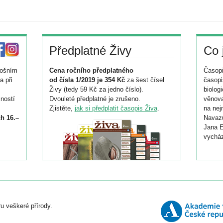
Předplatné Živy
Co 
tošním
Cena ročního předplatného
Časopi
a při
od čísla 1/2019 je 354 Kč
za šest čísel
časopi
Živy (tedy 59 Kč za jedno číslo).
biolog
ností
Dvouleté předplatné je zrušeno.
věnova
Zjistěte,
jak si předplatit časopis Živa
.
na nej
h 16.–
Navazu
Jana E
vycház
i
026/
ní
u veškeré přírody.
o