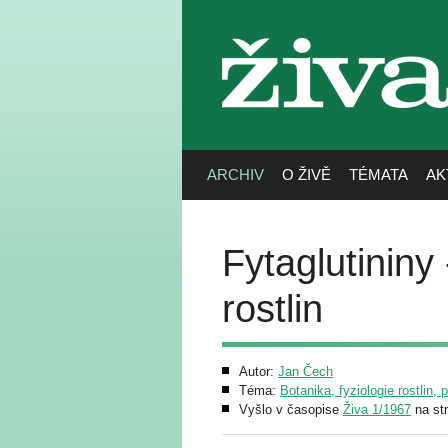
živa
ARCHIV
O ŽIVĚ
TÉMATA
AK
Fytaglutininy
rostlin
Autor:
Jan Čech
Téma:
Botanika, fyziologie rostlin, 
Vyšlo v časopise
Živa 1/1967
na st