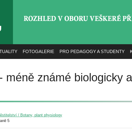
ROZHLED V OBORU VEŠ
TUALITY
FOTOGALERIE
PRO PEDAGOGY A STUDENTY
 - méně známé biologicky ak
pěstitelství / Botany, plant physiology
raně 5