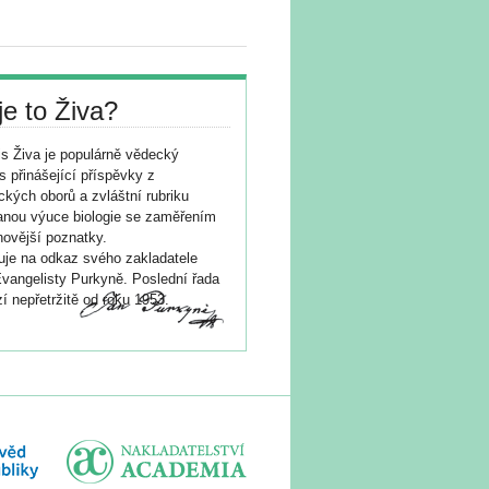
je to Živa?
s Živa je populárně vědecký
s přinášející příspěvky z
ických oborů a zvláštní rubriku
nou výuce biologie se zaměřením
novější poznatky.
je na odkaz svého zakladatele
vangelisty Purkyně. Poslední řada
í nepřetržitě od roku 1953.