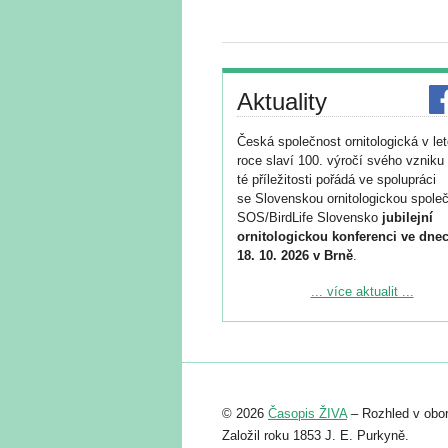
Aktuality
Česká společnost ornitologická v le
roce slaví 100. výročí svého vzniku 
té příležitosti pořádá ve spolupráci
se Slovenskou ornitologickou společ
SOS/BirdLife Slovensko
jubilejní
ornitologickou konferenci ve dnec
18. 10. 2026 v Brně
.
Podrobnější informace ke konferenc
... více aktualit ...
naleznete zde:
https://www.birdlife.cz/konference-2
Registrovat se můžete do 6. září.
Upozorňujeme, že termín pro odeslá
© 2026
Časopis ŽIVA
– Rozhled v obor
abstraktu přihlášené přednášky neb
posteru je už 30. června.
Založil roku 1853 J. E. Purkyně.